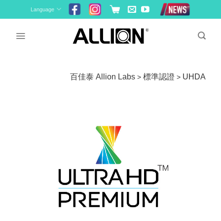
Skip
Language
to
content
百佳泰 Allion Labs
標準認證
UHDA
>
>