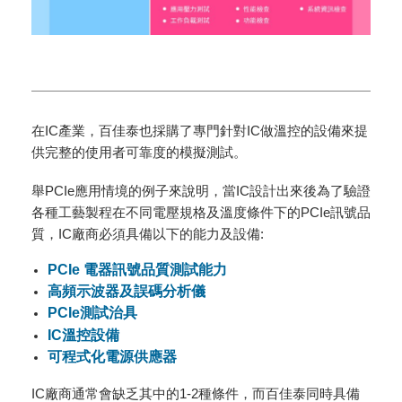
在IC產業，百佳泰也採購了專門針對IC做溫控的設備來提
供完整的使用者可靠度的模擬測試。
舉PCIe應用情境的例子來說明，當IC設計出來後為了驗證
各種工藝製程在不同電壓規格及溫度條件下的PCIe訊號品
質，IC廠商必須具備以下的能力及設備:
PCIe 電器訊號品質測試能力
高頻示波器及誤碼分析儀
PCIe測試治具
IC溫控設備
可程式化電源供應器
IC廠商通常會缺乏其中的1-2種條件，而百佳泰同時具備