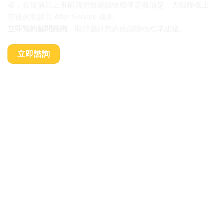
者，在採購與上市前就把效能驗收標準定義清楚，大幅降低上
市後的客訴與 After Service 成本。
立即預約顧問諮詢
，取得屬於您的效能驗收標準建議。
立即諮詢