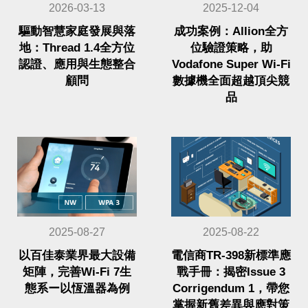
2026-03-13
2025-12-04
驅動智慧家庭發展與落
成功案例：Allion全方
地：Thread 1.4全方位
位驗證策略，助
認證、應用與生態整合
Vodafone Super Wi-Fi
顧問
數據機全面超越頂尖競
品
2025-08-27
2025-08-22
以百佳泰業界最大設備
電信商TR-398新標準應
矩陣，完善Wi-Fi 7生
戰手冊：揭密Issue 3
態系ー以恆溫器為例
Corrigendum 1，帶您
掌握新舊差異與應對策