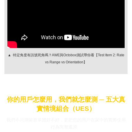
▲ 特定角度有訊號死角嗎？AWE與Octobox測試帶你看【Test Item 2: Rate
vs Range vs Orientation】
你的用戶怎麼用，我們就怎麼測 ─ 五大真
實情境組合（UES）
我們不只測裝置單體好不好，更把您的用戶在家中的實際使用
行為完整還原：