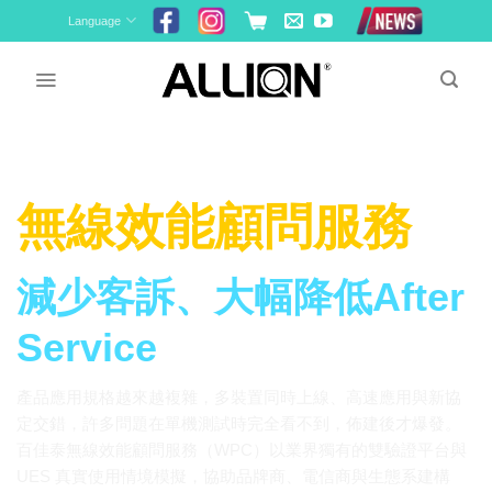
Skip
Language
to
content
無線效能顧問服務
減少客訴、大幅降低After
Service
產品應用規格越來越複雜，多裝置同時上線、高速應用與新協
定交錯，許多問題在單機測試時完全看不到，佈建後才爆發。
百佳泰無線效能顧問服務（WPC）以業界獨有的雙驗證平台與
UES 真實使用情境模擬，協助品牌商、電信商與生態系建構