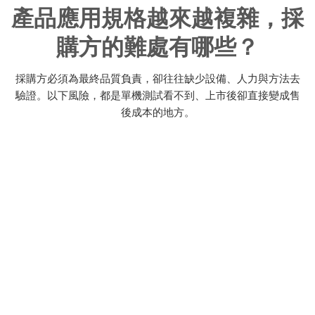
產品應用規格越來越複雜，採
購方的難處有哪些？
採購方必須為最終品質負責，卻往往缺少設備、人力與方法去
驗證。以下風險，都是單機測試看不到、上市後卻直接變成售
這些風險在採購方的問題
後成本的地方。
多台數風險
家中連線裝置越來越多（電視、冷氣、手機、攝影機同時
上線），頻寬互搶、互相干擾、斷線問題在單機測試時完
全看不到，佈建後才爆發。