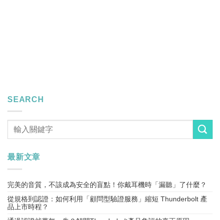
期，往往專注於硬體設計與功能實現，卻低估了協會會
分與授權問題所帶來的潛在風險。一旦在開發中後期才
發現「尚未取得正確會員資格」，輕則影響晶片採購，
導致產品侵權，進而導致辛辛苦苦開發的產品無法通過
海關或被迫延後上市的困境。 [...]
SEARCH
最新文章
完美的音質，不該成為安全的盲點！你戴耳機時「漏聽」了什麼？
從規格到認證：如何利用「顧問型驗證服務」縮短 Thunderbolt 產
品上市時程？