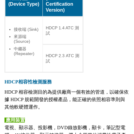
(Device Type)
Certification
Version)
HDCP 1.4 ATC 測
接收端 (Sink)
試
來源端
(Source)
中繼器
(Repeater)
HDCP 2.3 ATC 測
試
HDCP相容性檢測服務
HDCP 相容檢測目的為提供廠商一個有效的管道，以確保依
據 HDCP 規範開發的授權產品，能正確的依照相容準則與
其他軟硬體運作。
應用裝置
電視、顯示器、投影機，DVD錄放影機，顯卡，筆記型電