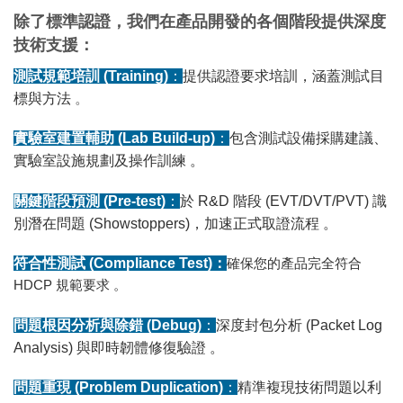
除了標準認證，我們在產品開發的各個階段提供深度
技術支援：
測試規範培訓 (Training)
：
提供認證要求培訓，涵蓋測試目
標與方法
。
實驗室建置輔助 (Lab Build-up)
：
包含測試設備採購建議、
實驗室設施規劃及操作訓練
。
關鍵階段預測 (Pre-test)
：
於 R&D 階段 (EVT/DVT/PVT) 識
別潛在問題 (Showstoppers)，加速正式取證流程
。
符合性測試 (Compliance Test)：
確保您的產品完全符合
HDCP 規範要求 。
問題根因分析與除錯 (Debug)
：
深度封包分析 (Packet Log
Analysis) 與即時韌體修復驗證
。
問題重現 (Problem Duplication)
：
精準複現技術問題以利