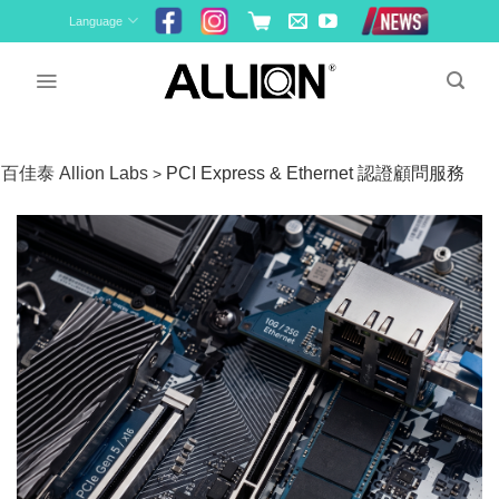
Skip
Language
to
content
百佳泰 Allion Labs
PCI Express & Ethernet 認證顧問服務
>