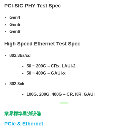
PCI-SIG PHY Test Spec
Gen4
Gen5
Gen6
High Speed Ethernet Test Spec
802.3bs/cd
50 ~ 200G – CRx, LAUI-2
50 ~ 400G – GAUI-x
802.3ck
100G, 200G, 400G – CR, KR, GAUI
業界標準量測設備
PCIe & Ethernet