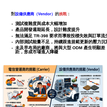
對
的
：
設備供應商（Vendor）
挑戰
測試複雜度與成本大幅增加
產品開發週期延長，設計難度提升
無法滿足 TR-398 要求而導致投標失敗與訂單流
內部測試能量不足，持續跟進規範更新的壓力沉
未及早布局的廠商，將與大型 ODM 產生明顯差
距，形成市場進入障礙