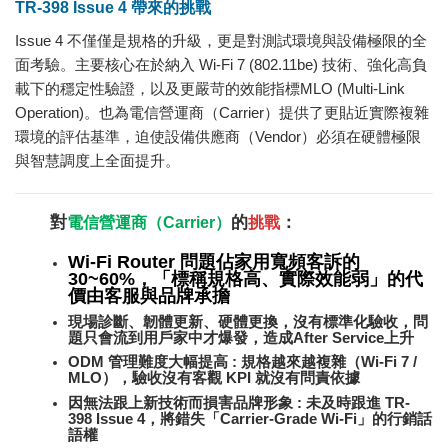
TR-398 Issue 4 帶來的挑戰
Issue 4 不僅僅是規格的升級，更是對測試環境與設備極限的全
面考驗。主要核心在於納入 Wi-Fi 7 (802.11be) 技術、強化高負
載下的穩定性驗證，以及更嚴苛的效能指標MLO (Multi-Link
Operation)。也為電信營運商（Carrier）提供了更貼近實際複雜
環境的評估基準，迫使設備供應商（Vendor）必須在硬體極限
與智慧調度上全面提升。
對
的
：
電信營運商（Carrier）
挑戰
Wi-Fi Router 問題佔家用寬頻客訴的
30~60%，「標稱規格高、實際效能弱」的代
價由客服與品牌承擔
現場診斷、韌體更新、硬體更換，沒有標準化驗收，問
題只會流到用戶家中才爆發，造成After Service上升
ODM 管理難度大幅提高 : 規格越來越複雜（Wi-Fi 7 /
MLO），驗收沒有客觀 KPI 就沒有問責依據
因無法跟上新技術而損害品牌形象 : 未及時跟進 TR-
398 Issue 4，將錯失「Carrier-Grade Wi-Fi」的行銷話
語權