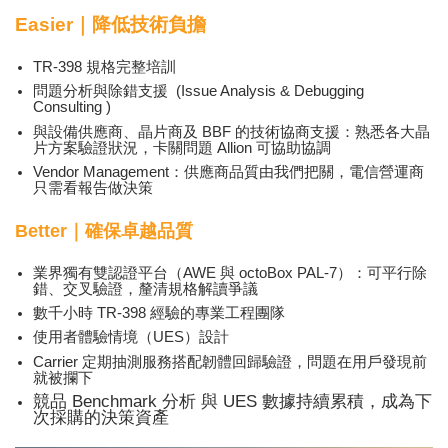
Easier｜降低技術負擔
TR-398 規格完整培訓
問題分析與除錯支援 (Issue Analysis & Debugging
Consulting )
與設備供應商、晶片商及 BBF 的技術協商支援：熟悉各大晶
片方案驗證狀況，卡關問題 Allion 可協助協調
Vendor Management：供應商品質由我們把關，電信營運商
只需看報告做決策
Better｜確保卓越品質
業界獨有雙認證平台（AWE 與 octoBox PAL-7）：可平行除
錯、交叉驗證，釐清規格解讀爭議
數千小時 TR-398 經驗的專業工程團隊
使用者體驗情境（UES）設計
Carrier 定期抽測服務搭配韌體回歸驗證，問題在用戶發現前
就被攔下
競品 Benchmark 分析 與 UES 數據持續累積，成為下
次採購的決策資產