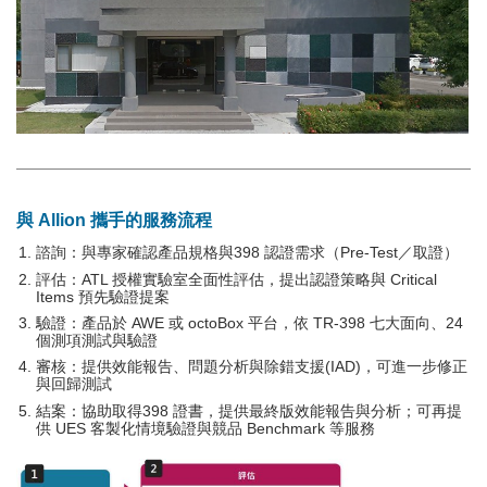
與 Allion 攜手的服務流程
諮詢：與專家確認產品規格與398 認證需求（Pre-Test／取證）
評估：ATL 授權實驗室全面性評估，提出認證策略與 Critical
Items 預先驗證提案
驗證：產品於 AWE 或 octoBox 平台，依 TR-398 七大面向、24
個測項測試與驗證
審核：提供效能報告、問題分析與除錯支援(IAD)，可進一步修正
與回歸測試
結案：協助取得398 證書，提供最終版效能報告與分析；可再提
供 UES 客製化情境驗證與競品 Benchmark 等服務