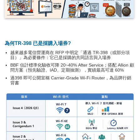
為何TR-398 已是採購入場券?
越來越多電信營運商在 RFP 中明定「通過 TR-398（或部分項
目）」為必要條件：它已是採購的共同語言與入場券
BBF 估計標準化驗收可降 20~40% After Service；搭配 Allion 顧
問方案（預先驗證、IAD、定期抽測），實績最高可達 60%
過398 即可公開宣稱 Carrier-Grade Wi-Fi Router，為品牌行銷
背書