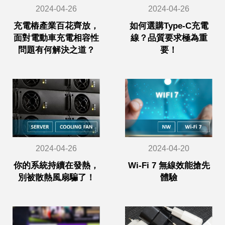
2024-04-26
2024-04-26
充電樁產業百花齊放，
如何選購Type-C充電
面對電動車充電相容性
線？品質要求極為重
問題有何解決之道？
要！
2024-04-26
2024-04-20
你的系統持續在發熱，
Wi-Fi 7 無線效能搶先
別被散熱風扇騙了！
體驗