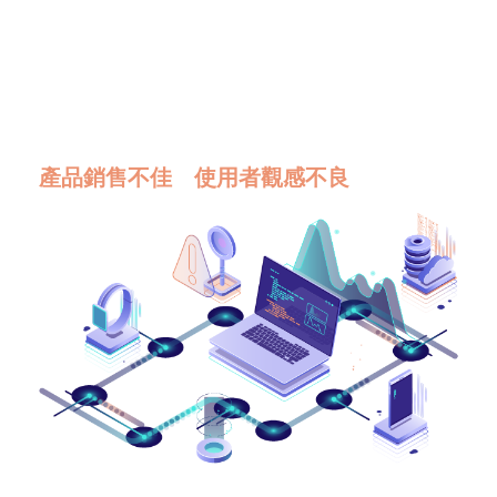
百佳泰最全面的潛在風險剖析指南為您解答！
隨著時代進步，科技發展帶給產業轉型曙光，
但在不斷的技術創新更迭中，各產業皆有容易
被忽略的潛在風險，被輕忽的細節往往就是導
致
產品銷售不佳
、
使用者觀感不良
的關鍵！