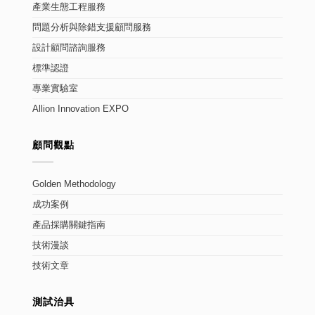
產業生態工程服務
問題分析與除錯支援顧問服務
設計顧問諮詢服務
標準認證
專業實驗室
Allion Innovation EXPO
顧問觀點
Golden Methodology
成功案例
產品採購關鍵指南
技術漫談
技術文章
測試治具