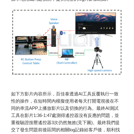
如下方影片內容所示，百佳泰透過AI工具反覆執行一致
性的操作，在短時間內模擬使用者每天打開電視後在不
同的串流APP上播放影片以及切換的行為。最終AI測試
工具在影片1:36-1:47處測得遙控器沒有反應的問題，並
重複驗證按壓遙控器3次仍然無效(見下圖)。最終我們提
交了發生問題前後區間的相關log記錄給客戶後，順利找