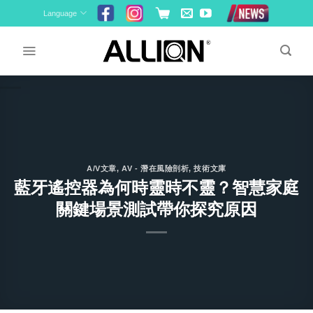
Skip
Language
to
content
A/V文章
,
AV - 潛在風險剖析
,
技術文庫
藍牙遙控器為何時靈時不靈？智慧家庭
關鍵場景測試帶你探究原因