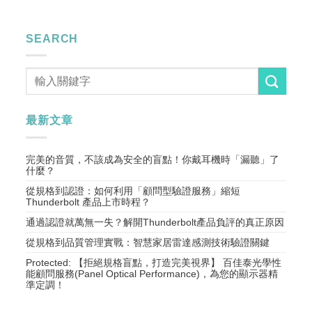
SEARCH
最新文章
完美的音質，不該成為安全的盲點！你戴耳機時「漏聽」了
什麼？
從規格到認證：如何利用「顧問型驗證服務」縮短
Thunderbolt 產品上市時程？
通過認證就萬無一失？解開Thunderbolt產品負評的真正原因
從規格到品質管理實戰：智慧家居雷達感測技術驗證關鍵
Protected: 【拒絕規格盲點，打造完美視界】 百佳泰光學性
能顧問服務(Panel Optical Performance)，為您的顯示器精
準定調！