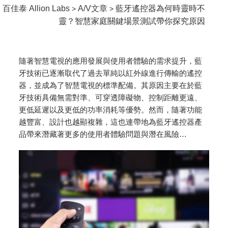
百佳泰 Allion Labs
A/V文章
藍牙遙控器為何時靈時不
>
>
靈？智慧家庭關鍵場景測試帶你探究原因
隨著智慧電視的應用發展與使用者體驗的需求提升，藍
牙技術已逐漸取代了過去單純以紅外線進行傳輸的遙控
器，並成為了智慧電視的標準配備。其原因主要在於藍
牙技術具備無需對準、可穿透障礙物、控制距離更遠、
更低延遲以及更低的功率消耗等優勢。然而，隨著功能
越豐富、設計也越顯複雜，這也連帶地為藍牙遙控器產
品帶來潛藏著更多的使用者體驗問題與潛在風險…