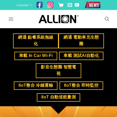
Skip
Language
to
content
網通 點餐系統無線
網通 電動車充生態
化
圈
車載 In Car Wi-Fi
車載 測試AI自動化
影音生態圈 智慧電
視
IIoT整合 冷鏈運輸
IIoT整合 即時監控
IIoT 自動巡航量測