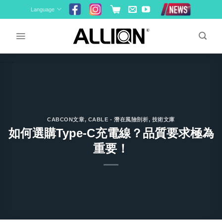
Skip
Language
to
content
CABCON文章
,
CABLE - 潛在風險剖析
,
技術文庫
如何選購Type-C充電線？品質要求極為
重要！