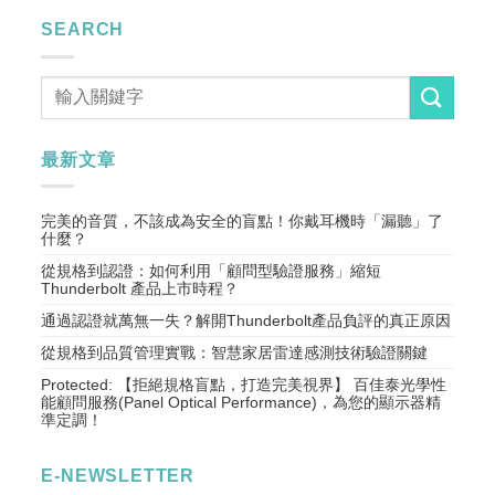
SEARCH
最新文章
完美的音質，不該成為安全的盲點！你戴耳機時「漏聽」了
什麼？
從規格到認證：如何利用「顧問型驗證服務」縮短
Thunderbolt 產品上市時程？
通過認證就萬無一失？解開Thunderbolt產品負評的真正原因
從規格到品質管理實戰：智慧家居雷達感測技術驗證關鍵
Protected: 【拒絕規格盲點，打造完美視界】 百佳泰光學性
能顧問服務(Panel Optical Performance)，為您的顯示器精
準定調！
E-NEWSLETTER