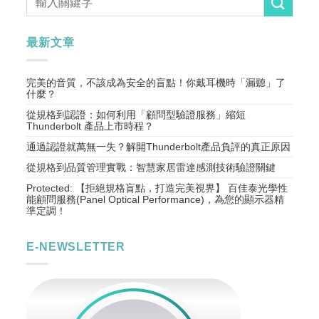
最新文章
完美的音質，不該成為安全的盲點！你戴耳機時「漏聽」了
什麼？
從規格到認證：如何利用「顧問型驗證服務」縮短
Thunderbolt 產品上市時程？
通過認證就萬無一失？解開Thunderbolt產品負評的真正原因
從規格到品質管理實戰：智慧家居雷達感測技術驗證關鍵
Protected: 【拒絕規格盲點，打造完美視界】 百佳泰光學性
能顧問服務(Panel Optical Performance)，為您的顯示器精
準定調！
E-NEWSLETTER