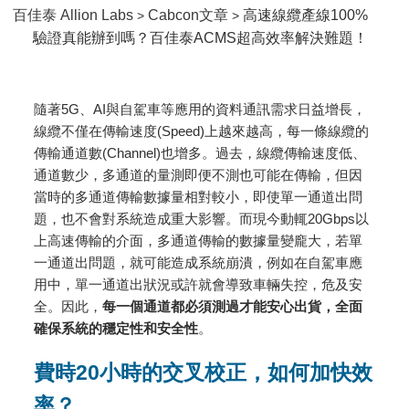
百佳泰 Allion Labs
Cabcon文章
高速線纜產線100%
>
>
驗證真能辦到嗎？百佳泰ACMS超高效率解決難題！
隨著5G、AI與自駕車等應用的資料通訊需求日益增長，
線纜不僅在傳輸速度(Speed)上越來越高，每一條線纜的
傳輸通道數(Channel)也增多。過去，線纜傳輸速度低、
通道數少，多通道的量測即便不測也可能在傳輸，但因
當時的多通道傳輸數據量相對較小，即使單一通道出問
題，也不會對系統造成重大影響。而現今動輒20Gbps以
上高速傳輸的介面，多通道傳輸的數據量變龐大，若單
一通道出問題，就可能造成系統崩潰，例如在自駕車應
用中，單一通道出狀況或許就會導致車輛失控，危及安
全。因此，
每一個通道都必須測過才能安心出貨，全面
確保系統的穩定性和安全性
。
費時
20
小時的交叉校正，如何加快效
率？