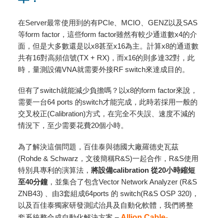
在Server最常使用到的有PCIe、MCIO、GENZ以及SAS
等form factor，這些form factor雖然有較少通道數x4的介
面，但是大多數還是以x8甚至x16為主。計算x8的通道數
共有16對高頻信號(TX + RX)，而x16的則多達32對，此
時，量測設備VNA就需要外接RF switch來達成目的。
但有了switch就能減少負擔嗎？以x8的form factor來說，
需要一台64 ports 的switch才能完成，此時若採用一般的
交叉校正(Calibration)方式，在完全不失誤、速度不減的
情況下，至少需要花費20個小時。
為了解決這個問題，百佳泰與德國大廠羅德史瓦茲
(Rohde & Schwarz，文後簡稱R&S)一起合作，R&S使用
特別具專利的演算法，
將設備calibration 從20小時縮短
至40分鐘
，並集合了包含Vector Network Analyzer (R&S
ZNB43) 、由3套組成64ports 的 switch(R&S OSP 320)，
以及百佳泰獨家研發測試治具及自動化軟體，我們將整
套系統整合成自動化解決方案 –
Allion Cable-