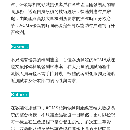
試、研發等相關領域提供客戶在各式產品開發初期的顧
問服務，透過自身累積的技術經驗，快速對應客戶難
處，由於產線高頻大量檢測所要求的測試時間分秒必
爭，ACMS優異的時間表現完全可以協助客戶達到百分
百檢測。
Easier：
不只擁有優異的檢測速度，百佳泰所開發的ACMS系統
也支援掃碼槍觸發測試專案，在大批量的測試過程中，
測試人員再也不需手忙腳亂，軟體的客製化服務更能貼
近測試者及研發部門的習性與需求。
Better：
在客製化服務中，ACMS能夠做到與產線雲端大數據系
統的整合橋接，不只讓產品數據一目瞭然，更可以檢視
每一樣品在生產過程中是否發生跳站、多次重工等資
訊，並藉此及時反應出該產線在運作上是否出現問題。