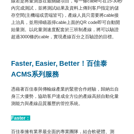
線若是將量測放在最關鍵項目，每一條cable可在15-30秒
內完成測試，並將測試結果及資料上傳到客戶指定的儲
存空間(主機端或雲端皆可)，產線人員只需要將cable接
上治具，並用掃瞄器掃cable上面的QR code即可自動開
始量測。以此量測速度配套於三班制產線，將可以驗證
超過3000條的cable，實現產線百分之百驗證的目標。
Faster, Easier, Better！百佳泰
ACMS系列服務
憑藉著百佳泰與傳輸線產業的緊密合作經驗，歸納出自
身三大優勢，協助客戶達成全方位的產線高頻自動化量
測能力與產線品質履歷的管控系統。
Faster：
百佳泰擁有業界最全面的專業團隊，結合軟硬體、測