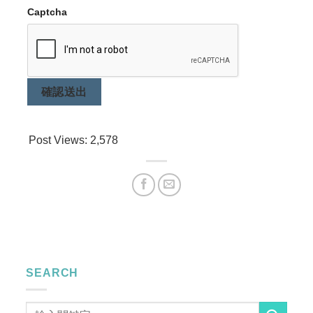
Captcha
確認送出
Post Views:
2,578
SEARCH