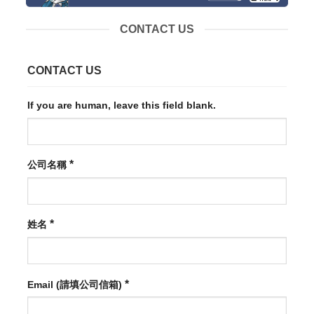
CONTACT US
CONTACT US
If you are human, leave this field blank.
*
公司名稱
*
姓名
*
Email (請填公司信箱)