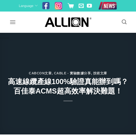
Skip
Language
to
content
CABCON文章
,
CABLE - 實驗數據分享
,
技術文庫
高速線纜產線100%驗證真能辦到嗎？
百佳泰ACMS超高效率解決難題！