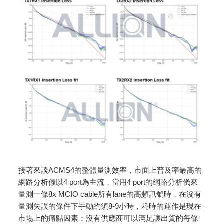
接著來談ACMS4的整體量測效率，市面上普及率最高的
網路分析儀以4 port為主流，當用4 port的網路分析儀來
量測一條8x MCIO cable所有lane的高頻訊號時，在沒有
量測失誤的條件下手動約須8-9小時，耗時的運作是現在
市場上的痛點因素：沒有供應商可以滿足讓出貨的每條