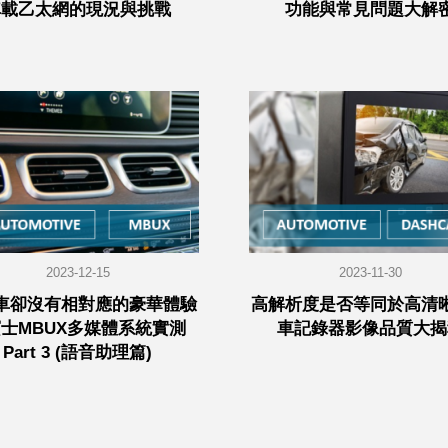
車載乙太網的現況與挑戰
功能與常見問題大解
2023-12-15
2023-11-30
車卻沒有相對應的豪華體驗
高解析度是否等同於高清
賓士MBUX多媒體系統實測
車記錄器影像品質大揭
Part 3 (語音助理篇)