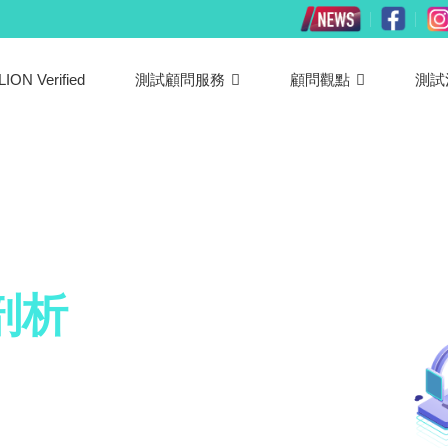
LION Verified
測試顧問服務
顧問觀點
測試
剖析
的品質有關？
拓展？