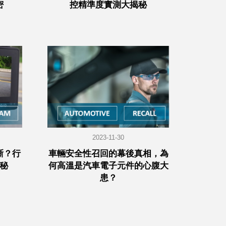
密
控精準度實測大揭秘
2023-11-30
晰？行
車輛安全性召回的幕後真相，為
秘
何高溫是汽車電子元件的心腹大
患？