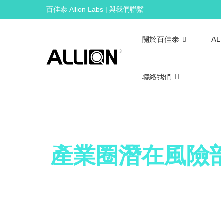
Skip
百佳泰 Allion Labs | 與我們聯繫
to
content
關於百佳泰
AL
聯絡我們
產業圈潛在風險
品牌與產品信任度，竟與關鍵元件
市佔優勢如何靠使用者情境模擬來