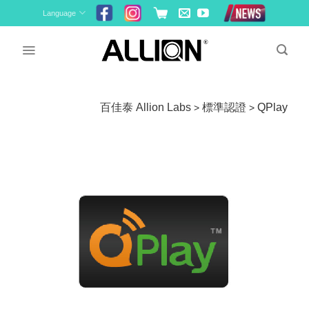
Skip
Language
to
content
百佳泰 Allion Labs
標準認證
QPlay
>
>