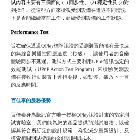
試內容主要有三個面向 (1) 同步性、 (2) 穩定性及 (3)
對
列操作。從這些方面來檢視受測設備在遭遇不同情況
下是否能繼續當前工作，延續受測設備的工作狀態。
Performance Test
旨在確保通過QPlay標準認證的受測裝置能擁有最快速
的無線音樂播控回應速度（秒級），讓使用者的音樂
體驗同步不延遲。測試方式主要利用UPnP通訊協定的
效能測試（UPnP Action Test Program）來檢驗受測設
備在接收行動裝置下達指令後，如暫停、播放下一首
的反應時間。
百佳泰的服務優勢
百佳泰身為騰訊官方唯一授權QPlay認證計畫的指定測
試實驗室，我們能為您的產品提供預測試服務，以確
認其符合所訂定的設計規範，為您減少重新設計、及
摸索相關測試標準的金錢與時間成本。