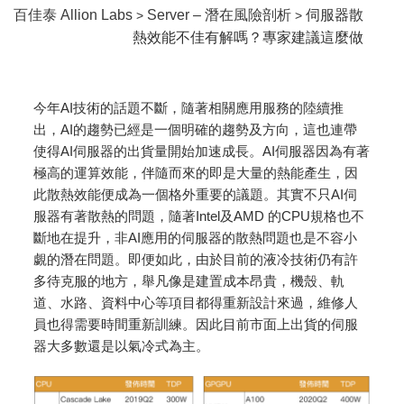
百佳泰 Allion Labs
Server – 潛在風險剖析
伺服器散
>
>
熱效能不佳有解嗎？專家建議這麼做
今年AI技術的話題不斷，隨著相關應用服務的陸續推
出，AI的趨勢已經是一個明確的趨勢及方向，這也連帶
使得AI伺服器的出貨量開始加速成長。AI伺服器因為有著
極高的運算效能，伴隨而來的即是大量的熱能產生，因
此散熱效能便成為一個格外重要的議題。其實不只AI伺
服器有著散熱的問題，隨著Intel及AMD 的CPU規格也不
斷地在提升，非AI應用的伺服器的散熱問題也是不容小
覷的潛在問題。即便如此，由於目前的液冷技術仍有許
多待克服的地方，舉凡像是建置成本昂貴，機殼、軌
道、水路、資料中心等項目都得重新設計來過，維修人
員也得需要時間重新訓練。因此目前市面上出貨的伺服
器大多數還是以氣冷式為主。