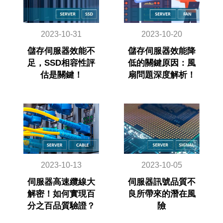
2023-10-31
2023-10-20
儲存伺服器效能不
儲存伺服器效能降
足，SSD相容性評
低的關鍵原因：風
估是關鍵！
扇問題深度解析！
2023-10-13
2023-10-05
伺服器高速纜線大
伺服器訊號品質不
解密！如何實現百
良所帶來的潛在風
分之百品質驗證？
險