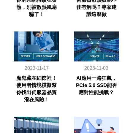
你的系統持續在發
伺服器散熱效能不
熱，別被散熱風扇
佳有解嗎？專家建
騙了！
議這麼做
2023-11-17
2023-11-03
魔鬼藏在細節裡！
AI應用一路狂飆，
使用者情境模擬幫
PCIe 5.0 SSD能否
你找出伺服器品質
應對性能挑戰？
潛在風險！