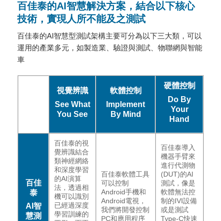
百佳泰的AI智慧解決方案，結合以下核心
技術，實現人所不能及之測試
百佳泰的AI智慧型測試架構主要可分為以下三大類，可以
運用的產業多元，如製造業、驗證與測試、物聯網與智能
車
硬體控制
視覺辨識
軟體控制
Do By
See What
Implement
Your
You See
By Mind
Hand
百佳泰的視
百佳泰導入
覺辨識結合
機器手臂來
類神經網絡
進行代測物
和深度學習
百佳泰軟體工具
(DUT)的AI
的AI演算
百佳
可以控制
測試，像是
法，透過相
Android手機和
軟體無法控
泰
機可以識別
Android電視，
制的IVI設備
已經過深度
AI智
我們將開發控制
或是測試
學習訓練的
慧測
PC和應用程序
Type-C快速