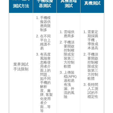
手機模擬
真機雲端
真機測試
器測試
測試
測試方法
手機模
擬器供
應商限
制多
雲端供
需要定
應商多
期採購
在不同
手機，
平台上
手機須
導致成
維護不
要開啟
本過高
易
控制權
限或安
手機須
有高度
裝第三
要開啟
風險會
方控制
控制權
忽略使
業界測試
軟體
限或安
用者介
手法限制
裝第三
面上的
上傳裝
方控制
問題，
檔(APK)
軟體
如不同
過程易
手機的
有洩
長時間
解析
漏、外
人工測
度、廠
流的風
試的不
牌, 客製
險
穩定性
化使用
者介
面…等
等