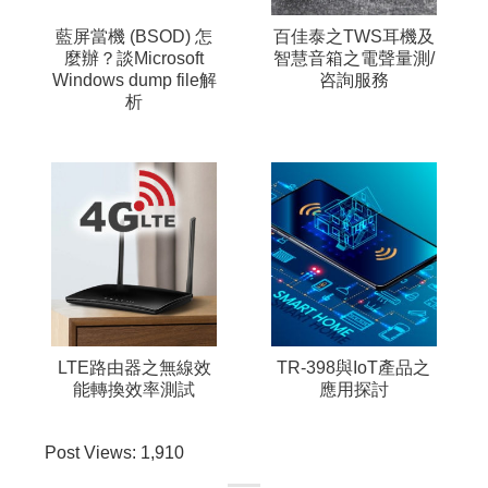
藍屏當機 (BSOD) 怎
百佳泰之TWS耳機及
麼辦？談Microsoft
智慧音箱之電聲量測/
Windows dump file解
咨詢服務
析
LTE路由器之無線效
TR-398與IoT產品之
能轉換效率測試
應用探討
Post Views:
1,910