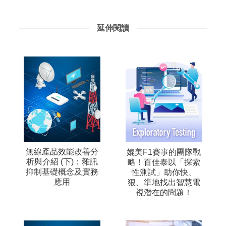
延伸閱讀
無線產品效能改善分
媲美F1賽事的團隊戰
析與介紹 (下)：雜訊
略！百佳泰以「探索
抑制基礎概念及實務
性測試」助你快、
應用
狠、準地找出智慧電
視潛在的問題！