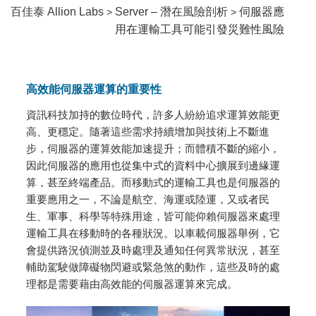
百佳泰 Allion Labs
Server – 潛在風險剖析
伺服器應
>
>
用在運輸工具可能引發災難性風險
高效能伺服器運算
的重要性
資訊科技加持的數位時代，許多人紛紛追求運算效能更
高、更穩定。隨著這些需求持續增加與技術上不斷進
步，伺服器的運算效能加速提升；而體積不斷的縮小，
因此伺服器的應用也從集中式的資料中心擴展到邊緣運
算，甚至終端產品。而移動式的運輸工具也是伺服器的
重要應用之一，不論是航空、海運或陸運，又或者民
生、軍事、科學等特殊用途，皆可能仰賴伺服器來處理
運輸工具在移動時的各種狀況。以車載伺服器舉例，它
會提供路況偵測並及時處理及通知任何異常狀況，甚至
輔助駕駛做障礙物閃避或緊急煞的動作，這些及時的處
理都是需要藉由高效能的伺服器運算來完成。