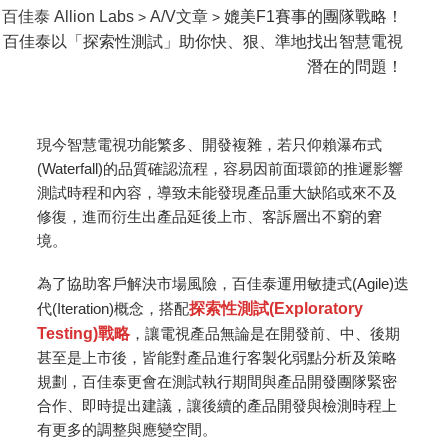
百佳泰 Allion Labs
A/V文章
媲美F1賽事的團隊戰略！
>
>
百佳泰以「探索性測試」助你快、狠、準地找出智慧電視
潛在的問題！
現今智慧電視功能繁多、開發複雜，若只仰賴瀑布式
(Waterfall)的品質確認流程，容易因前面環節的推遲影響
測試時程和內容，導致未能發現產品重大缺陷或來不及
修復，進而衍生出產品延後上市、客訴層出不窮的窘
境。
為了協助客戶解決市場風險，百佳泰運用敏捷式(Agile)迭
代(Iteration)概念，搭配
探索性測試(Exploratory
Testing)戰略
，讓電視產品無論是在開發前、中、後期
甚至是上市後，皆能對產品進行客製化弱點分析及策略
規劃，百佳泰更會在測試執行期間與產品開發團隊緊密
合作、即時提出建議，讓後續的產品開發與檢測時程上
有更多的調整與應變空間。