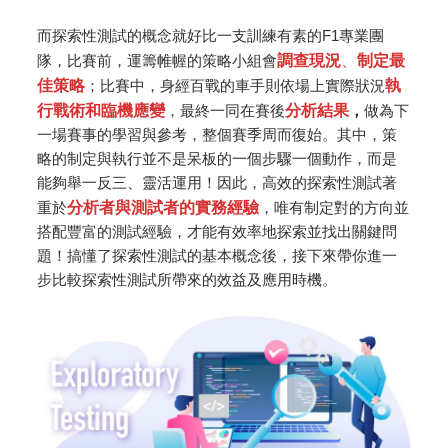
而探索性測試的概念就好比一支訓練有素的F1專業團
隊，比賽前，運籌帷幄的策略小組會
調查現況
、
制定最
佳策略
；比賽中，身經百戰的車手則依場上實際狀況
執
行戰術和臨機應變
，最終一同在賽後
分析結果
，
做為下
一場賽事的學習與參考，整個賽季周而復始。其中，策
略的制定與執行並不是呆板的一個步驟一個動作，而是
能夠舉一反三、靈活運用！因此，高效的探索性測試著
重於
分析者與測試者的實務經驗
，唯有制定對的方向並
搭配豐富的測試經驗，才能有效率地探索並找出關鍵問
題！搞懂了探索性測試的基本概念後，接下來帶你進一
步比較探索性測試所帶來的效益及應用時機。