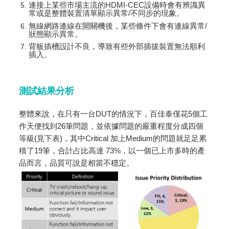
連接上某些市場主流的HDMI-CEC設備時會有辨識異
常或是整體裝置清單顯示異常/不同步的現象。
無線網路連線在開關機後，某些條件下會有連線異常/
狀態顯示異常。
背板插槽設計不良，導致有些外部插拔裝置無法順利
插入。
測試結果分析
整體來說，在只有一台DUT的情況下，百佳泰僅花5個工
作天便找到26筆問題，並依據問題的嚴重程度分成四個
等級(見下表)，其中Critical 加上Medium的問題就足足累
積了19筆，合計占比高達 73%，以一個已上市多時的產
品而言，品質可說是相當不穩定。