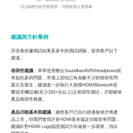
(右)插槽預留空間寬裕，可輕鬆插入電視棒
建議與方針舉例
百佳泰依據測試結果及多年的測試經驗，提供客戶以下
建議：
相容性建議
：單單使用幾台Soundbar/AVR/Headphone就
有如此多的問題，市場上恐怕已有為數不少的相容性問
題正在發生，建議進一步執行大規模HDMI/Bluetooth音
響或耳機設備(至少150+台以上)之相容性測試，才能確保
產品相容性無虞。
產品功能基本面建議
：雖然客戶已自行經過檢測才將產
品上市，但我們發現許多HDMI基本協定功能皆有問題，
建議針對HDMI Logo認證測試方向做進一步調查，找出