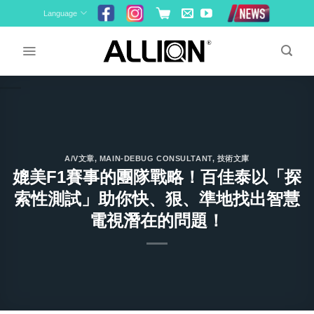
Skip
Language
to
content
A/V文章
,
MAIN-DEBUG CONSULTANT
,
技術文庫
媲美F1賽事的團隊戰略！百佳泰以「探
索性測試」助你快、狠、準地找出智慧
電視潛在的問題！