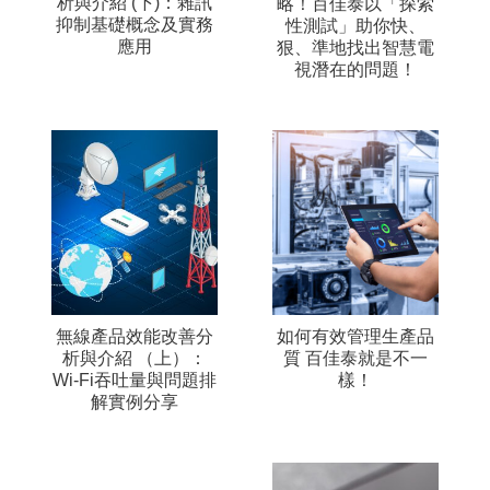
析與介紹 (下)：雜訊
略！百佳泰以「探索
抑制基礎概念及實務
性測試」助你快、
應用
狠、準地找出智慧電
視潛在的問題！
無線產品效能改善分
如何有效管理生產品
析與介紹 （上）：
質 百佳泰就是不一
Wi-Fi吞吐量與問題排
樣！
解實例分享