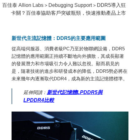
百佳泰 Allion Labs
Debugging Support
DDR5導入狂
>
>
卡關？百佳泰協助客戶突破瓶頸，快速推動產品上市
新世代主流記憶體：DDR5的主要應用範圍
從高端伺服器、消費者級PC乃至於物聯網設備，DDR5
記憶體的應用範圍正持續不斷地向外擴散，其成長顯著
的發展潛力和市場吸引力令人難以忽視。顯而易見的
是，隨著技術的進步和研發成本的降低，DDR5勢必將在
未來幾年內逐漸取代DDR4，成為新的主流記憶體標準。
延伸閱讀：
新世代記憶體LPDDR5與
LPDDR4比較