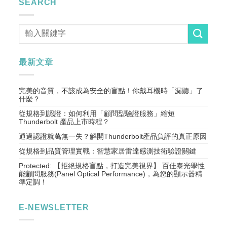
SEARCH
最新文章
完美的音質，不該成為安全的盲點！你戴耳機時「漏聽」了
什麼？
從規格到認證：如何利用「顧問型驗證服務」縮短
Thunderbolt 產品上市時程？
通過認證就萬無一失？解開Thunderbolt產品負評的真正原因
從規格到品質管理實戰：智慧家居雷達感測技術驗證關鍵
Protected: 【拒絕規格盲點，打造完美視界】 百佳泰光學性
能顧問服務(Panel Optical Performance)，為您的顯示器精
準定調！
E-NEWSLETTER