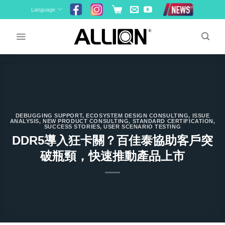
Skip
Language
to
content
DEBUGGING SUPPORT
,
ECOSYSTEM DESIGN CONSULTING
,
ISSUE
ANALYSIS
,
NEW PRODUCT CONSULTING
,
STANDARD CERTIFICATION
,
SUCCESS STORIES
,
USER SCENARIO TESTING
DDR5導入狂卡關？百佳泰協助客戶突
破瓶頸，快速推動產品上市