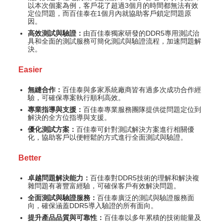
以本次個案為例，客戶花了超過3個月的時間都無法有效
定位問題，而百佳泰在1個月內就協助客戶鎖定問題原
因。
高效測試與驗證：
由百佳泰獨家研發的DDR5專用測試治
具和全面的測試服務可簡化測試與驗證流程，加速問題解
決。
Easier
無縫合作：
百佳泰與多家系統廠商皆有過多次成功合作經
驗，可確保專案執行順利高效。
專業指導與支援：
百佳泰專業服務團隊提供從問題定位到
解決的全方位指導與支援。
優化測試方案：
百佳泰可針對測試解決方案進行相關優
化，協助客戶以便輕鬆的方式進行全面測試與驗證。
Better
卓越問題解決能力：
百佳泰對DDR5技術的理解和解決複
雜問題有著豐富經驗，可確保客戶有效解決問題。
全面測試與驗證服務：
百佳泰廣泛的測試與驗證服務面
向，確保涵蓋DDR5導入驗證的所有面向。
提升產品品質與可靠性：
百佳泰以多年累積的技術能量及