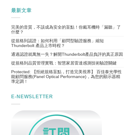
最新文章
完美的音質，不該成為安全的盲點！你戴耳機時「漏聽」了
什麼？
從規格到認證：如何利用「顧問型驗證服務」縮短
Thunderbolt 產品上市時程？
通過認證就萬無一失？解開Thunderbolt產品負評的真正原因
從規格到品質管理實戰：智慧家居雷達感測技術驗證關鍵
Protected: 【拒絕規格盲點，打造完美視界】 百佳泰光學性
能顧問服務(Panel Optical Performance)，為您的顯示器精
準定調！
E-NEWSLETTER