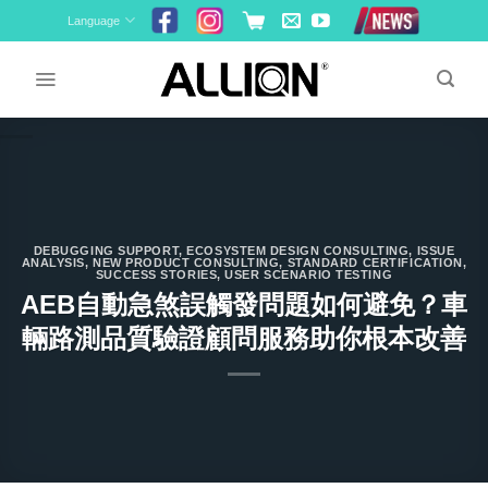
Skip
Language
to
content
DEBUGGING SUPPORT
,
ECOSYSTEM DESIGN CONSULTING
,
ISSUE
ANALYSIS
,
NEW PRODUCT CONSULTING
,
STANDARD CERTIFICATION
,
SUCCESS STORIES
,
USER SCENARIO TESTING
AEB自動急煞誤觸發問題如何避免？車
輛路測品質驗證顧問服務助你根本改善