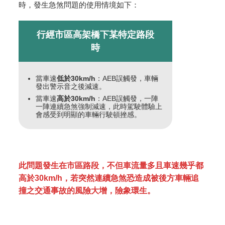
時，發生急煞問題的使用情境如下：
行經市區高架橋下某特定路段
時
當車速
低於
30km/h
：AEB誤觸發，車輛
發出警示音之後減速。
當車速
高於
30km/h
：AEB誤觸發，一陣
一陣連續急煞強制減速，此時駕駛體驗上
會感受到明顯的車輛行駛頓挫感。
此問題發生在市區路段，不但車流量多且車速幾乎都
高於30km/h，若突然連續急煞恐造成被後方車輛追
撞之交通事故的風險大增，險象環生。