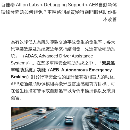
百佳泰 Allion Labs
Debugging Support
AEB自動急煞
>
>
誤觸發問題如何避免？車輛路測品質驗證顧問服務助你根
本改善
為有效降低人為疏失導致交通事故發生的發生率，各大
汽車製造廠及系統廠近年來持續開發「先進駕駛輔助系
統」 （ADAS, Advanced Driver Assistance
Systems）。在眾多車輛安全輔助系統之中，
「緊急煞
車輔助系統」功能（
AEB, Autonomous Emergency
Braking
）
對於行車安全性的提升便有著相當大的助益。
AEB透過鏡頭影像模組與毫米波雷達感測前方目標，可
在發生碰撞前警示或自動煞車以降低車輛損傷以及乘員
傷害。