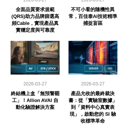
全面品質要求規範
不可小看的隨機性異
(QRS)助力品牌篩選高
常，百佳泰AI技術精準
頻Cable，實現產品真
捕捉盲區
實穩定度與可靠度
2026-03-27
2026-03-27
終結機上盒「無預警罷
產品允收的最終裁決
工」！Allion AVAI 自
書：從「實驗室數據」
動化驗證解決方案
到「資料中心真實表
現」，啟動您的 SI 驗
收標準革命