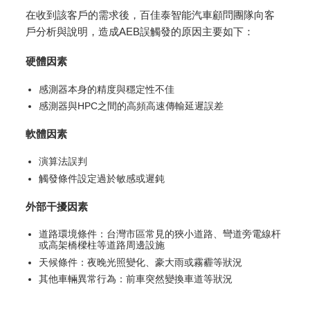
在收到該客戶的需求後，百佳泰智能汽車顧問團隊向客
戶分析與說明，造成AEB誤觸發的原因主要如下：
硬體因素
感測器本身的精度與穩定性不佳
感測器與HPC之間的高頻高速傳輸延遲誤差
軟體因素
演算法誤判
觸發條件設定過於敏感或遲鈍
外部干擾因素
道路環境條件：台灣市區常見的狹小道路、彎道旁電線杆
或高架橋樑柱等道路周邊設施
天候條件：夜晚光照變化、豪大雨或霧霾等狀況
其他車輛異常行為：前車突然變換車道等狀況