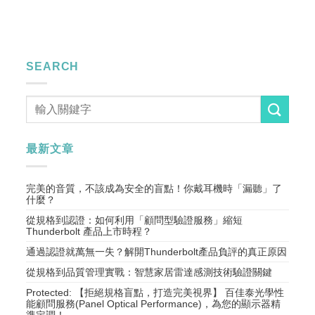
SEARCH
最新文章
完美的音質，不該成為安全的盲點！你戴耳機時「漏聽」了
什麼？
從規格到認證：如何利用「顧問型驗證服務」縮短
Thunderbolt 產品上市時程？
通過認證就萬無一失？解開Thunderbolt產品負評的真正原因
從規格到品質管理實戰：智慧家居雷達感測技術驗證關鍵
Protected: 【拒絕規格盲點，打造完美視界】 百佳泰光學性
能顧問服務(Panel Optical Performance)，為您的顯示器精
準定調！