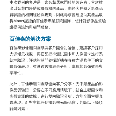
本次案例的客戶是一家智慧居家門鈴的製造商，首次推
出以智慧門鈴搭載攝影機的產品，由於客戶缺乏影像品
質驗證的相關經驗與規劃，因此尋求曾經協助其產品取
得Matter認證的百佳泰專業顧問團隊，想針對影像品質驗
證提供諮詢與顧問服務。
百佳泰的解決方案
百佳泰影像顧問團隊與客戶開會討論後，建議客戶採用
光源場景模擬，再搭配標準測試圖卡和人像圖卡進行系
統性驗證，評估智慧門鈴攝影機在各種光源條件下的實
際影像表現，並透過數據結果分析，掌握其影像效果與
準確性。
此外，百佳泰顧問團隊也向客戶分享：光學類產品的影
像品質驗證，需要在不同應用情境下，結合主觀圖卡和
客觀實測的數據，進行雙向驗證分析，方能全面掌握真
實表現。針對主觀評估攝影機光學品質，判斷以下幾項
關鍵因素：