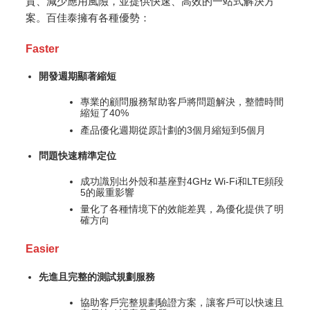
質、減少應用風險，並提供快速、高效的一站式解決方
案。百佳泰擁有各種優勢：
Faster
開發週期顯著縮短
專業的顧問服務幫助客戶將問題解決，整體時間
縮短了40%
產品優化週期從原計劃的3個月縮短到5個月
問題快速精準定位
成功識別出外殼和基座對4GHz Wi-Fi和LTE頻段
5的嚴重影響
量化了各種情境下的效能差異，為優化提供了明
確方向
Easier
先進且完整的測試規劃服務
協助客戶完整規劃驗證方案，讓客戶可以快速且