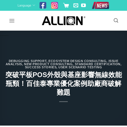
Skip
Language
to
content
DEBUGGING SUPPORT
,
ECOSYSTEM DESIGN CONSULTING
,
ISSUE
ANALYSIS
,
NEW PRODUCT CONSULTING
,
STANDARD CERTIFICATION
,
SUCCESS STORIES
,
USER SCENARIO TESTING
突破平板POS外殼與基座影響無線效能
瓶頸！百佳泰專業優化案例助廠商破解
難題