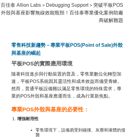
百佳泰 Allion Labs
Debugging Support
突破平板POS
>
>
外殼與基座影響無線效能瓶頸！百佳泰專業優化案例助廠
商破解難題
零售科技新趨勢－專業平板POS(Point of Sale)外殼
與基座的崛起
平板POS的實際應用環境
隨著科技進步與行動裝置的普及，零售業數位化轉型加
速，平板POS系統因其靈活性和成本效益而備受青睞。
然而，普通平板設備難以滿足零售環境的特殊需求，專
業的POS外殼和基座應運而生，成為行業新焦點。
專業POS外殼與基座的必要性：
增強耐用性
零售環境下，設備易受到碰撞、灰塵和液體的侵
襲