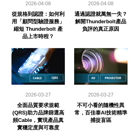
2026-04-08
2026-04-08
從規格到認證：如何利
通過認證就萬無一失？
用「顧問型驗證服務」
解開Thunderbolt產品
縮短 Thunderbolt 產
負評的真正原因
品上市時程？
2026-03-27
2026-03-27
全面品質要求規範
不可小看的隨機性異
(QRS)助力品牌篩選高
常，百佳泰AI技術精準
頻Cable，實現產品真
捕捉盲區
實穩定度與可靠度