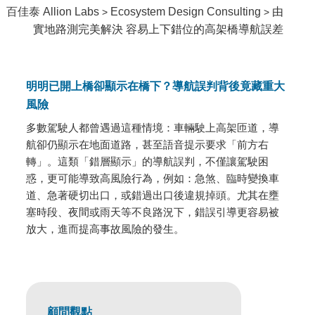
百佳泰 Allion Labs
Ecosystem Design Consulting
由
>
>
實地路測完美解決 容易上下錯位的高架橋導航誤差
明明已開上橋卻顯示在橋下？導航誤判背後竟藏重大
風險
多數駕駛人都曾遇過這種情境：車輛駛上高架匝道，導
航卻仍顯示在地面道路，甚至語音提示要求「前方右
轉」。這類「錯層顯示」的導航誤判，不僅讓駕駛困
惑，更可能導致高風險行為，例如：急煞、臨時變換車
道、急著硬切出口，或錯過出口後違規掉頭。尤其在壅
塞時段、夜間或雨天等不良路況下，錯誤引導更容易被
放大，進而提高事故風險的發生。
顧問觀點