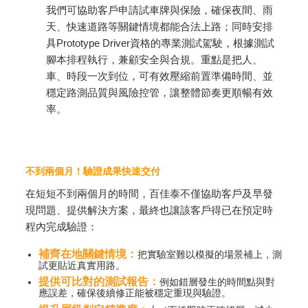
我們可協助客戶申請試車牌與保險，確保夜間、雨
天、快速道路等關鍵情境都能合法上路；同時安排
具Prototype Driver資格的專業測試駕駛，根據測試
腳本排程執行，兼顧安全與合規。重點是把人、
車、時段一次到位，可有效壓縮前置準備時間、並
穩定路測品質與風險控管，讓整體節奏更順暢有效
率。
不到兩個月！驗證成果快速交付
在短短不到兩個月的時間，百佳泰不僅協助客戶及早發
現問題、提供解決方案，最終也讓該客戶得已在預定時
程內完成驗證：
補齊在地關鍵情境：
把實驗室難以模擬的場景補上，測
試更貼近真實用路。
提供可比對的測試報告：
例如錯層發生的時間點與對
應誤差，確保後續修正能被穩定重現與驗證。