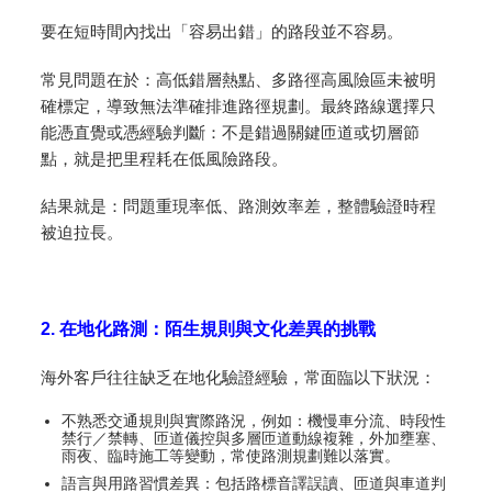
要在短時間內找出「容易出錯」的路段並不容易。
常見問題在於：高低錯層熱點、多路徑高風險區未被明
確標定，導致無法準確排進路徑規劃。最終路線選擇只
能憑直覺或憑經驗判斷：不是錯過關鍵匝道或切層節
點，就是把里程耗在低風險路段。
結果就是：問題重現率低、路測效率差，整體驗證時程
被迫拉長。
2. 在地化路測：陌生規則與文化差異的挑戰
海外客戶往往缺乏在地化驗證經驗，常面臨以下狀況：
不熟悉交通規則與實際路況，例如：機慢車分流、時段性
禁行／禁轉、匝道儀控與多層匝道動線複雜，外加壅塞、
雨夜、臨時施工等變動，常使路測規劃難以落實。
語言與用路習慣差異：包括路標音譯誤讀、匝道與車道判