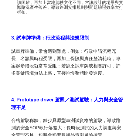
讀困難，再加上當地駕駛文化不同，常讓設計的場景與實
際路況產生落差，導致路測安排規劃與問題驗證效率大打
折扣。
3. 試車牌準備：行政流程與法規限制
試車牌準備，常會遇到難處，例如：行政申請流程冗
長、名額與時程受限，再加上保險與責任釐清耗時，專
案起步階段就常常受阻；若缺乏試車牌或相關許可，許
多關鍵情境無法上路，直接拖慢整體開發進度。
4. Prototype driver 駕照／測試駕駛：人力與安全管
理不足
合格駕駛稀缺，缺少具原型車測試資格的駕駛，導致路
測的安全SOP執行落差大；長時段測試的人力調度與安
全管理不足，也將會影響數據品質與風險控管。