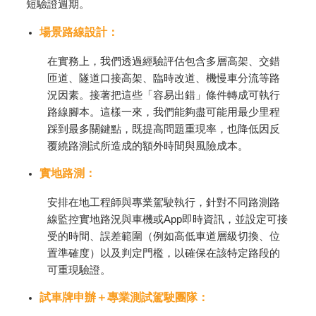
短驗證週期。
場景路線設計：
在實務上，我們透過經驗評估包含多層高架、交錯
匝道、隧道口接高架、臨時改道、機慢車分流等路
況因素。接著把這些「容易出錯」條件轉成可執行
路線腳本。這樣一來，我們能夠盡可能用最少里程
踩到最多關鍵點，既提高問題重現率，也降低因反
覆繞路測試所造成的額外時間與風險成本。
實地路測：
安排在地工程師與專業駕駛執行，針對不同路測路
線監控實地路況與車機或App即時資訊，並設定可接
受的時間、誤差範圍（例如高低車道層級切換、位
置準確度）以及判定門檻，以確保在該特定路段的
可重現驗證。
試車牌申辦＋專業測試駕駛團隊：