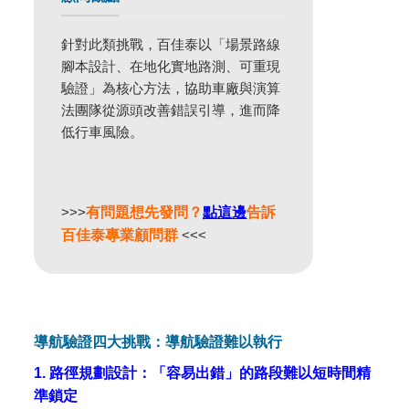
針對此類挑戰，百佳泰以「場景路線
腳本設計、在地化實地路測、可重現
驗證」為核心方法，協助車廠與演算
法團隊從源頭改善錯誤引導，進而降
低行車風險。
>>>
有問題想先發問？
點這邊
告訴
百佳泰專業顧問群
<<<
導航驗證四大挑戰：導航驗證難以執行
1. 路徑規劃設計：「容易出錯」的路段難以短時間精
準鎖定