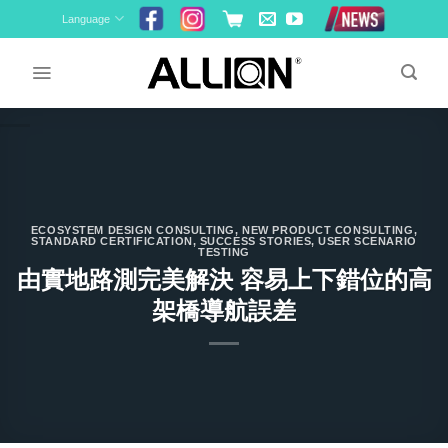
Skip
Language
to
content
ECOSYSTEM DESIGN CONSULTING
,
NEW PRODUCT CONSULTING
,
STANDARD CERTIFICATION
,
SUCCESS STORIES
,
USER SCENARIO
TESTING
由實地路測完美解決 容易上下錯位的高
架橋導航誤差