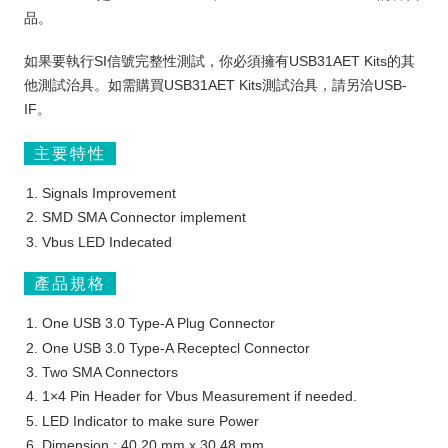
品。
如果要執行SI信號完整性測試，你必須擁有USB31AET Kits的其
他測試治具。如需購買USB31AET Kits測試治具，請另洽USB-
IF。
主要特性
Signals Improvement
SMD SMA Connector implement
Vbus LED Indecated
產品規格
One USB 3.0 Type-A Plug Connector
One USB 3.0 Type-A Receptecl Connector
Two SMA Connectors
1×4 Pin Header for Vbus Measurement if needed.
LED Indicator to make sure Power
Dimension : 40.20 mm x 30.48 mm