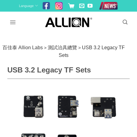
Skip
Language
to
content
百佳泰 Allion Labs
測試治具總覽
USB 3.2 Legacy TF
>
>
Sets
USB 3.2 Legacy TF Sets