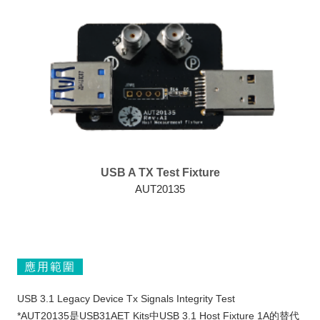
USB A TX Test Fixture
AUT20135
應用範圍
USB 3.1 Legacy Device Tx Signals Integrity Test
*AUT20135是USB31AET Kits中USB 3.1 Host Fixture 1A的替代