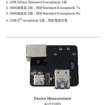
USB 5Gbps Standard A receptacle 1個
SMA連接器 2個，用於Standard A receptacle Tx
SMA連接器 2個，用於Standard A receptacle Rx
®
USB-C
receptacle 1個，用於電源充電
Device Measurement
AUT21003