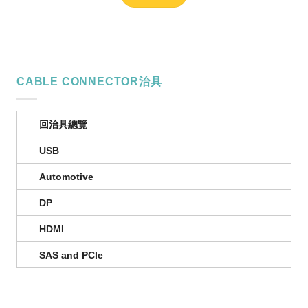
CABLE CONNECTOR治具
回治具總覽
USB
Automotive
DP
HDMI
SAS and PCIe