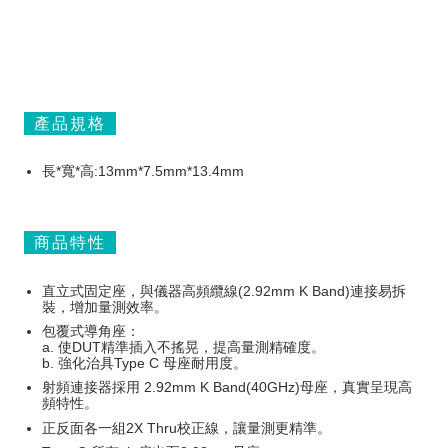
產品規格
長*寬*高:13mm*7.5mm*13.4mm
商品特性
直立式固定座，與儀器高頻纜線(2.92mm K Band)連接易拆
裝，增加量測效率。
包覆式導角座：
a. 使DUT精準插入不搖晃，提高量測精確度。
b. 強化治具Type C 母座耐用度。
射頻連接器採用 2.92mm K Band(40GHz)母座，真實呈現高
頻特性。
正反面各一組2X Thru校正線，讓量測更精準。