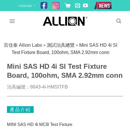
Skip
Language
to
content
百佳泰 Allion Labs
測試治具總覽
Mini SAS HD 4i SI
>
>
Test Fixture Board, 100ohm, SMA 2.92mm conn
Mini SAS HD 4i SI Test Fixture
Board, 100ohm, SMA 2.92mm conn
治具編號：8643-4i-HMSITFB
產品介紹
MINI SAS HD 4i MCB Test Fixture