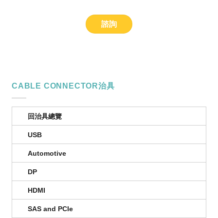
諮詢
CABLE CONNECTOR治具
回治具總覽
USB
Automotive
DP
HDMI
SAS and PCIe