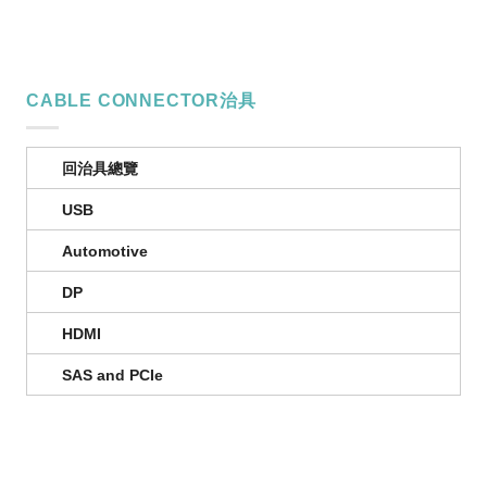
CABLE CONNECTOR治具
回治具總覽
USB
Automotive
DP
HDMI
SAS and PCIe