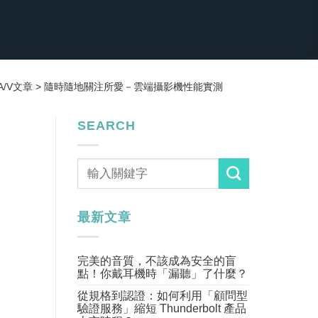
A/V文章
>
隨時隨地關注所愛－雲端攝影機性能實測
SEARCH
最新文章
完美的音質，不該成為安全的盲
點！你戴耳機時「漏聽」了什麼？
從規格到認證：如何利用「顧問型
驗證服務」縮短 Thunderbolt 產品