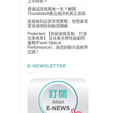
上市時程？
通過認證就萬無一失？解開
Thunderbolt產品負評的真正原因
從規格到品質管理實戰：智慧家居
雷達感測技術驗證關鍵
Protected: 【拒絕規格盲點，打造
完美視界】 百佳泰光學性能顧問
服務(Panel Optical
Performance)，為您的顯示器精準
定調！
E-NEWSLETTER