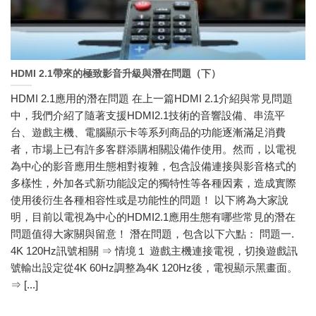
HDMI 2.1帶來的極致影音升級與潛在問題（下）
HDMI 2.1應用的潛在問題 在上一篇HDMI 2.1介紹與常見問題
中，我們介紹了隨著支援HDMI2.1技術的音響設備、串流平
台、遊戲主機、電腦顯示卡等系列商品的功能逐漸滿足消費
者，市場上已有許多客群添購相關設備作使用。然而，以電視
為中心的影音應用生態相對複雜，包含設備連接與影音格式的
多樣性，外加各式新功能設定的獨特性等各種因素，造成實際
使用後衍生各種相容性或是功能性的問題！ 以下將為大家說
明，目前以電視為中心的HDMI2.1應用生態有哪些常見的潛在
問題值得大家關與留意！ 潛在問題，包含以下六點： 問題一.
4K 120Hz訊號相關 ⇒ 情境１ 遊戲主機連接電視，切換遊戲訊
號輸出設定從4K 60Hz調整為4K 120Hz後，電視顯示黑畫面。
⇒ [...]