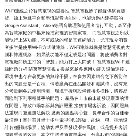
智慧電視Wi-Fi連線問題千百種，該如何找出潛在問題？
Wi-Fi連線之於智慧電視的重要性 智慧電視除了能提供網頁瀏
覽、線上遊戲平台和串流影音功能外，也能透過內建搭載的
Google Assistant、Alexa等語音助理和使用者進行互動，甚至作
為智慧家庭的中樞來操控家裡的智慧家電。 而智慧電視之所以
能執行上述功能，不可或缺的就是其連網能力，尤其現今消費
者多半是使用Wi-Fi方式做連線，Wi-Fi連線就像是智慧電視的大
腦和神經網絡，如果該功能不穩定或是出問題，將使消費者對
電視廠商所主打的「智慧」能力打上大問號！ 智慧電視Wi-Fi連
線問題分析 隨著智慧電視支援越來越多應用功能與設備連接，
環境中也存在著更多的無線干擾，在多方因素結合之下所衍伸
出的問題更是千百種。倘若廠商在產品開發和測試時，沒有充
分考量到各式使用情境、環境干擾與設備連接多樣性，將容易
面臨到下列兩種棘手的問題： 產品在上市前未能發現嚴重的潛
在問題，導致市場客訴與負評嚴重 接獲市場客訴後，因問題無
法重現而遲遲無法解決 廠商的痛點與心聲，長年合作的百佳泰
最清楚！百佳泰具備十多年電視測試經驗，能快、狠、準地設
計各種關鍵場景，協助客戶及早發現潛在風險，或是提升客訴
問題重現的效率。本文中將透過實際案例，分享我們的經驗與