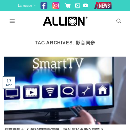
Skip
Language
to
content
TAG ARCHIVES:
影音同步
17
Mar