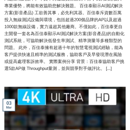
專業優勢，將能有效協助您解決難題。 百佳泰顯示AI測試解決
方案(影音產品) 工欲善其事，必先利其器。百佳泰斥資數百萬
投入無線測試設備與環境，包括超過200個品牌的AP以及超過
1000款無線設備，實力遠超其他廠商。不僅如此，百佳泰更自
主開發一套名為百佳泰顯示AI測試解決方案(影音產品)的自動化
測試系統，可協助解決低發生率測試、精準測量等多種類型的
問題。 此外，百佳泰擁有超過十年的智慧電視測試經驗，能為
客戶提供快速且精準的測試服務，協助客戶及早發現潛在風險
或提高處理客訴效率。 實際案例分享 背景：百佳泰協助客戶挑
選5款AP做 Throughput量測，並與競爭對手做評比。 [...]
03
Mar