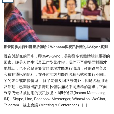
影音同步如何影響產品體驗？Webcam與視訊軟體的AV-Sync實測
聲音與影像的同步，即為AV-Sync，是影響多媒體體驗的重要的
因素。隨著人們生活及工作型態改變，我們不再需要面對面才
能對話，也不必聚集於實體現場才能進行演講，拜網路的普及
和移動通訊的便利，在任何地方都能以各種形式來進行不同目
的的聲音或影像傳遞。 除了硬體及網路設備外，因應各種用途
及活動，已開發出許多應用軟體以滿足不同族群的需求，下面
列舉們最常被使用的視訊軟體： 即時通訊(Instant Messaging,
IM)– Skype, Line, Facebook Messenger, WhatsApp, WeChat,
Telegram…線上會議 (Meeting & Conference)– [...]