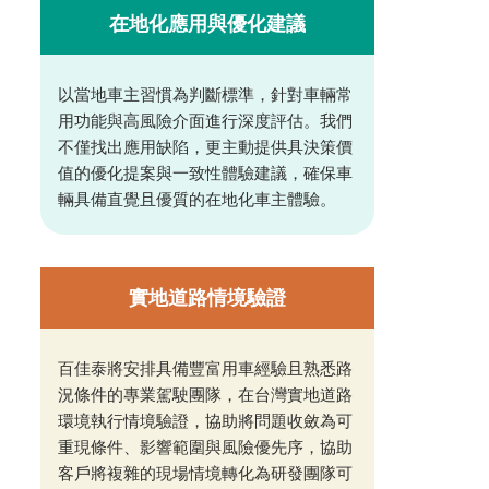
在地化應用與優化建議
以當地車主習慣為判斷標準，針對車輛常
用功能與高風險介面進行深度評估。我們
不僅找出應用缺陷，更主動提供具決策價
值的優化提案與一致性體驗建議，確保車
輛具備直覺且優質的在地化車主體驗。
實地道路情境驗證
百佳泰將安排具備豐富用車經驗且熟悉路
況條件的專業駕駛團隊，在台灣實地道路
環境執行情境驗證，協助將問題收斂為可
重現條件、影響範圍與風險優先序，協助
客戶將複雜的現場情境轉化為研發團隊可