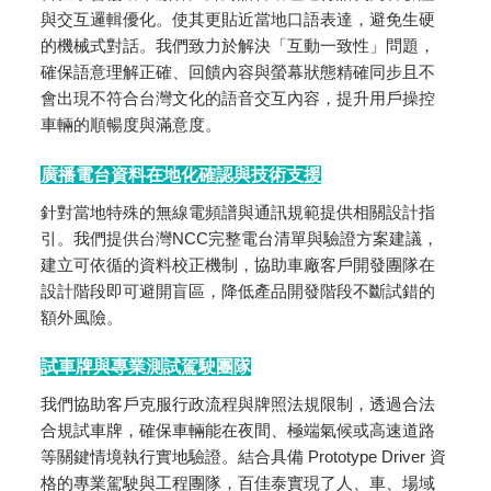
與交互邏輯優化。使其更貼近當地口語表達，避免生硬
的機械式對話。我們致力於解決「互動一致性」問題，
確保語意理解正確、回饋內容與螢幕狀態精確同步且不
會出現不符合台灣文化的語音交互內容，提升用戶操控
車輛的順暢度與滿意度。
廣播電台資料在地化確認與技術支援
針對當地特殊的無線電頻譜與通訊規範提供相關設計指
引。我們提供台灣NCC完整電台清單與驗證方案建議，
建立可依循的資料校正機制，協助車廠客戶開發團隊在
設計階段即可避開盲區，降低產品開發階段不斷試錯的
額外風險。
試車牌與專業測試駕駛團隊
我們協助客戶克服行政流程與牌照法規限制，透過合法
合規試車牌，確保車輛能在夜間、極端氣候或高速道路
等關鍵情境執行實地驗證。結合具備 Prototype Driver 資
格的專業駕駛與工程團隊，百佳泰實現了人、車、場域