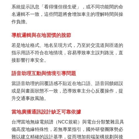
系統提示訊息「看得懂但很生硬」，或不同功能間的命
名邏輯不一致，這些問題將會增加車主的理解時間與操
作負擔。
導航邏輯與在地習慣的脫節
若是地址格式、地名呈現方式，乃至於交流道與匝道的
指示用語不符合在地情境，容易導致車主誤判路況，直
接影響行車安全。
語音助理互動與情境引導問題
當語音助理的回覆語感不貼近在地口語、語音回饋錯誤
或是與畫面狀態不一致，恐導致車主分心反覆操作，提
升交通事故風險。
當地廣播通訊設計缺乏可靠依據
台灣當地無線電頻譜（NCC規範）與電台分類繁雜且具
備高度地緣特殊性，若無專業指引，國外研發團隊勢必
難以建立精確的設計基準，從而增加前端架構規劃與後