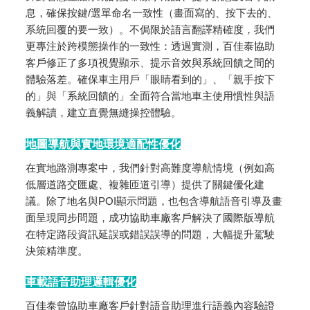
息，確保按鍵/選單命名一致性（畫面寫的、按下去的、
系統回覆的要一致）。不侷限於語言翻譯精確度，我們
更專注於跨模態操作的一致性：透過實測，百佳泰協助
客戶修正了多項視覺顯示、提示音效與系統回饋之間的
體驗落差。確保車主用戶「眼睛看到的」、「親手按下
的」與「系統回饋的」全面符合當地車主使用慣性與語
義解讀，建立直覺無縫操控體驗。
地圖導航與實地環境適配性優化
在實地路測專案中，我們針對高難度導航情境（例如高
低層道路交匯處、複雜匝道引導）提供了關鍵優化建
議。除了地名與POI顯示問題，也包含導航語音引導及畫
面呈現同步問題，成功協助車廠客戶解決了國際版導航
在特定路段資訊延誤或錯誤誤導的問題，大幅提升駕駛
決策精準度。
車載語音助理邏輯優化
百佳泰曾協助車廠客戶針對語音助理進行語義內容驗證