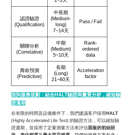
1~3天
中長期
認證驗證
(Medium-
Pass / Fail
(Qualification)
long)
7~14天
中期
Rank-
關聯分析
(Medium)
ordered
(Correlative)
5~10天
data
長期
壽命預測
Acceleration
(Long)
(Predictive)
factor
21~60天
諮詢服務規劃：結合HALT驗證與畫質分析，縮短驗
證週期
在有限的時間及設備條件下，我們建議客戶採用
HALT
(Highly Accelerated Life Test) 的驗證方法，可以縮短驗
證週期，並採用了定量測量方法來評估
面板的初始狀
況、老化程度
及
最大容忍程度
。我們的服務方案包含：