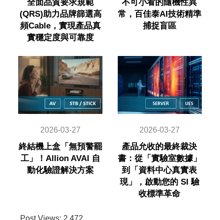
全面品質要求規範
不可小看的隨機性異
(QRS)助力品牌篩選高
常，百佳泰AI技術精準
頻Cable，實現產品真
捕捉盲區
實穩定度與可靠度
2026-03-27
2026-03-27
終結機上盒「無預警罷
產品允收的最終裁決
工」！Allion AVAI 自
書：從「實驗室數據」
動化驗證解決方案
到「資料中心真實表
現」，啟動您的 SI 驗
收標準革命
Post Views:
2,472