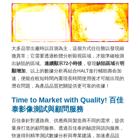
大多品管出廠時以目測為主，這個方式往往難以發現細
微異常；它需要透過軟體分析顯視區域，才能準確檢測
出缺陷的區域。
連續顯示
72
小時後
，發現
缺陷區域
有
明
顯增加
。以上的數據分析再結合HALT進行輔助壽命加
速，便能在較短時間內重現長時間使用後才可能出現的
潛在問題，為產品品質把關提供更可靠的依據！
Time to Market with Quality! 百佳
泰影像測試與顧問服務
百佳泰針對通路商、供應商與製造商不同的需求，提供
量身打造的顧問服務。透過百佳泰的驗證與諮詢服務，
快速得到精準測試數據分析與專業建議，加速產品設