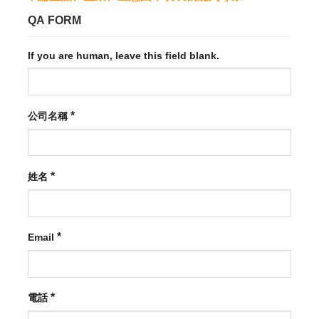
QA FORM
If you are human, leave this field blank.
*
公司名稱
*
姓名
*
Email
*
電話