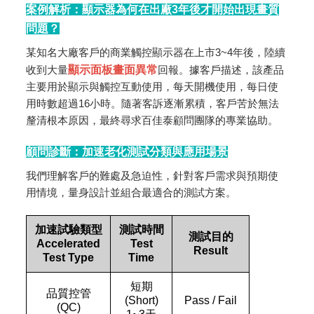
案例解析：顯示器為何在出廠3年後才開始出現畫質
問題？
某知名大廠客戶的商業觸控顯示器在上市3~4年後，陸續
收到大量
顯示面板畫面異常
回報。據客戶描述，該產品
主要用於顯示與觸控互動使用，每天開機使用，每日使
用時數超過16小時。隨著客訴逐漸累積，客戶苦於無法
釐清根本原因，最終尋求百佳泰顧問團隊的專業協助。
顧問診斷：加速老化測試分類與應用場景
我們理解客戶的難處及急迫性，針對客戶需求與預期使
用情境，量身設計並組合最適合的測試方案。
加速試驗類型
測試時間
測試目的
Accelerated
Test
Result
Test Type
Time
短期
品質控管
(Short)
Pass / Fail
(QC)