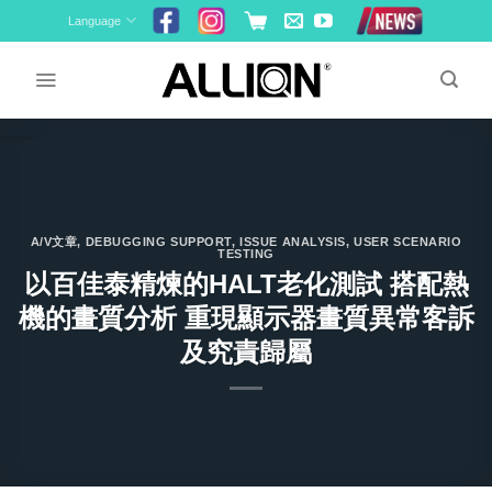
Skip
Language
to
content
A/V文章
,
DEBUGGING SUPPORT
,
ISSUE ANALYSIS
,
USER SCENARIO
TESTING
以百佳泰精煉的HALT老化測試 搭配熱
機的畫質分析 重現顯示器畫質異常客訴
及究責歸屬