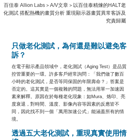
百佳泰 Allion Labs
A/V文章
以百佳泰精煉的HALT老
>
>
化測試 搭配熱機的畫質分析 重現顯示器畫質異常客訴及
究責歸屬
只做老化測試，為何還是難以避免客
訴？
在電子顯示產品領域中，老化測試（Aging Test）是品質
控管重要的一環。許多客戶經常詢問：「我們做了數百
小時的老化測試，是否等同保固的年限壽命？」答案是
否定的。這其實是一個複雜的問題，無法用單一加速因
素來解釋。原因在於每種老化現象：如Mura、烙印、亮
度衰退，對時間、溫度、影像內容等因素的反應皆不
同，因此找不到一個「萬用加速公式」能涵蓋所有的情
境。
透過五大老化測試，重現真實使用情