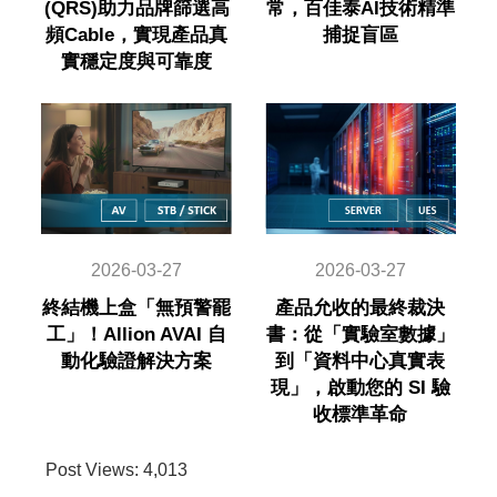
(QRS)助力品牌篩選高
常，百佳泰AI技術精準
頻Cable，實現產品真
捕捉盲區
實穩定度與可靠度
2026-03-27
2026-03-27
終結機上盒「無預警罷
產品允收的最終裁決
工」！Allion AVAI 自
書：從「實驗室數據」
動化驗證解決方案
到「資料中心真實表
現」，啟動您的 SI 驗
收標準革命
Post Views:
4,013