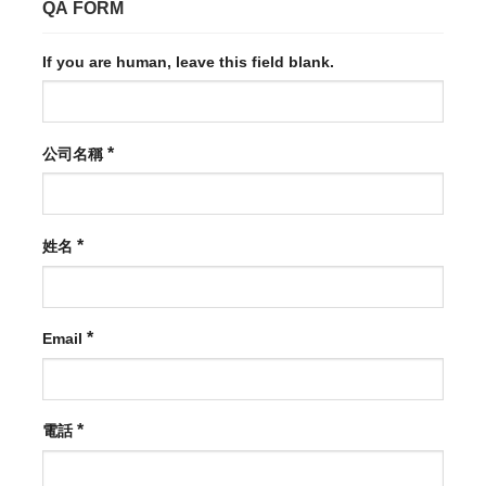
QA FORM
If you are human, leave this field blank.
*
公司名稱
*
姓名
*
Email
*
電話