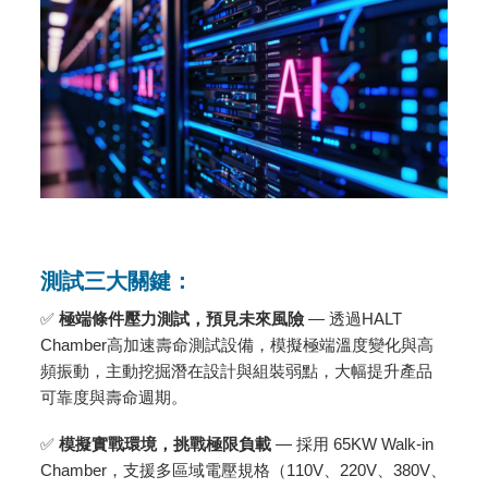
測試三大關鍵：
✅
極端條件壓力測試，預見未來風險
— 透過HALT
Chamber高加速壽命測試設備，模擬極端溫度變化與高
頻振動，主動挖掘潛在設計與組裝弱點，大幅提升產品
可靠度與壽命週期。
✅
模擬實戰環境，挑戰極限負載
— 採用 65KW Walk-in
Chamber，支援多區域電壓規格（110V、220V、380V、