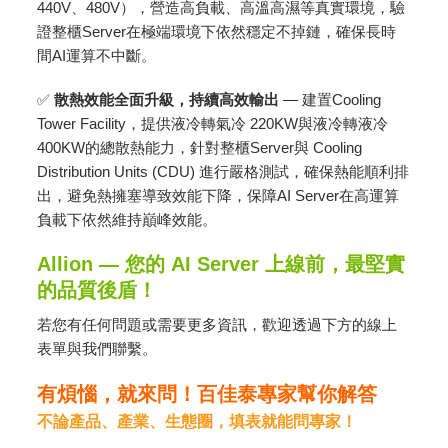
440V、480V），營造高負載、高溫高濕等真實環境，驗
證整櫃Server在極端環境下依然穩定不掉鏈，確保長時
間AI運算不中斷。
✅
散熱效能全面升級，持續高效輸出
— 建置Cooling
Tower Facility，提供液冷轉氣冷 220KW與液冷轉液冷
400KW的總散熱能力，針對整櫃Server與 Cooling
Distribution Units (CDU) 進行嚴格測試，確保熱能順利排
出，避免熱擁塞導致效能下降，保障AI Server在高運算
負載下依然維持巔峰效能。
Allion — 您的 AI Server 上線前，最堅實
的品質後盾！
若您有任何問題或需要更多資訊，歡迎透過下方的線上
表單與我們聯繫。
有煩惱，就來問！百佳泰專家幫你解答
不論產品、產業、生態圈，填表就能問專家！