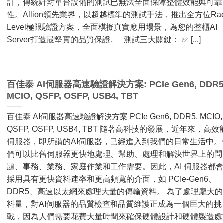
計，傳統針對單台設備的測試已無法全面保障整體效能與可靠
性。Allion領先業界，以超越標準的測試手法，推出全方位Rac
Level極限驗證方案，全面模擬真實應用場景，為您的整櫃AI
Server打造最堅實的品質保證。 測試三大關鍵： ✅ [...]
百佳泰 AI伺服器高速驗證解決方案: PCIe Gen6, DDR5
MCIO, QSFP, OSFP, USB4, TBT
百佳泰 AI伺服器高速驗證解決方案 PCIe Gen6, DDR5, MCIO,
QSFP, OSFP, USB4, TBT 隨著高科技的發展，近年來，高效
伺服器，即所謂的AI伺服器，已經進入到我們的日常生活中。
們可以比舊伺服器更快地處理、幫助、處理和解決世界上的問
題、事務、業務、家庭作業和工作需要。因此，AI 伺服器都
採用具有更快資料速率和更高頻寬的介面，如 PCIe-Gen6、
DDR5、高速以太網來處理大量的傳輸資料。 為了處理龐大的
料量，對AI伺服器的品質檢查和品質維護正成為一個巨大的挑
戰，因為人們需要花費大量時間來確保硬體設計和硬體製造處