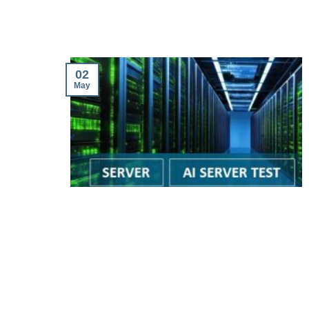
02
May