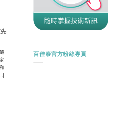
領先
 隨
百佳泰官方粉絲專頁
定
和
.]