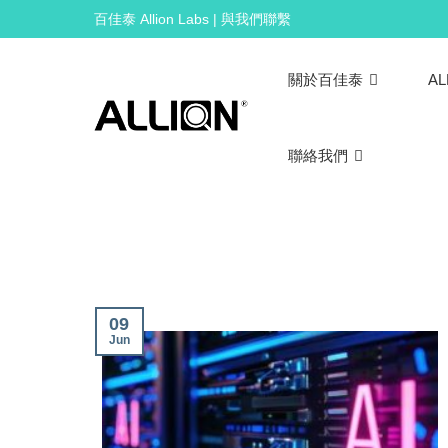
Skip
百佳泰 Allion Labs | 與我們聯繫
to
content
關於百佳泰
AL
聯絡我們
09
Jun