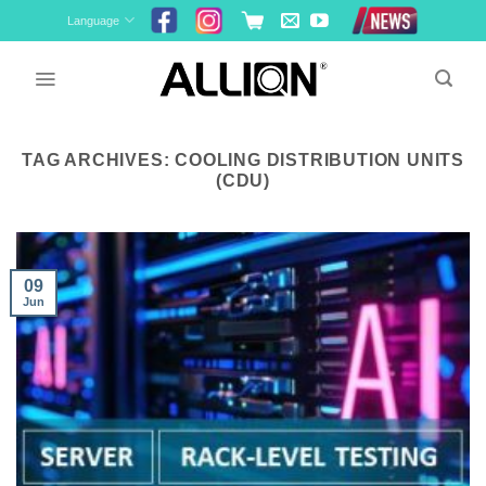
Skip
Language
to
content
TAG ARCHIVES:
COOLING DISTRIBUTION UNITS
(CDU)
09
Jun