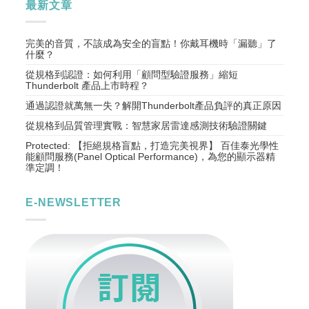
最新文章
完美的音質，不該成為安全的盲點！你戴耳機時「漏聽」了
什麼？
從規格到認證：如何利用「顧問型驗證服務」縮短
Thunderbolt 產品上市時程？
通過認證就萬無一失？解開Thunderbolt產品負評的真正原因
從規格到品質管理實戰：智慧家居雷達感測技術驗證關鍵
Protected: 【拒絕規格盲點，打造完美視界】 百佳泰光學性
能顧問服務(Panel Optical Performance)，為您的顯示器精
準定調！
E-NEWSLETTER