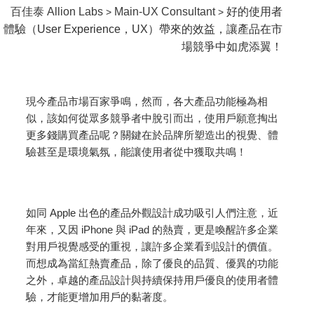
百佳泰 Allion Labs
Main-UX Consultant
好的使用者
>
>
體驗（User Experience，UX）帶來的效益，讓產品在市
場競爭中如虎添翼！
現今產品市場百家爭鳴，然而，各大產品功能極為相
似，該如何從眾多競爭者中脫引而出，使用戶願意掏出
更多錢購買產品呢？關鍵在於品牌所塑造出的視覺、體
驗甚至是環境氣氛，能讓使用者從中獲取共鳴！
如同 Apple 出色的產品外觀設計成功吸引人們注意，近
年來，又因 iPhone 與 iPad 的熱賣，更是喚醒許多企業
對用戶視覺感受的重視，讓許多企業看到設計的價值。
而想成為當紅熱賣產品，除了優良的品質、優異的功能
之外，卓越的產品設計與持續保持用戶優良的使用者體
驗，才能更增加用戶的黏著度。