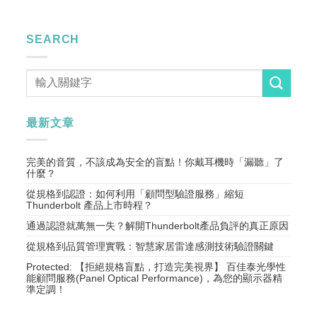
SEARCH
最新文章
完美的音質，不該成為安全的盲點！你戴耳機時「漏聽」了
什麼？
從規格到認證：如何利用「顧問型驗證服務」縮短
Thunderbolt 產品上市時程？
通過認證就萬無一失？解開Thunderbolt產品負評的真正原因
從規格到品質管理實戰：智慧家居雷達感測技術驗證關鍵
Protected: 【拒絕規格盲點，打造完美視界】 百佳泰光學性
能顧問服務(Panel Optical Performance)，為您的顯示器精
準定調！