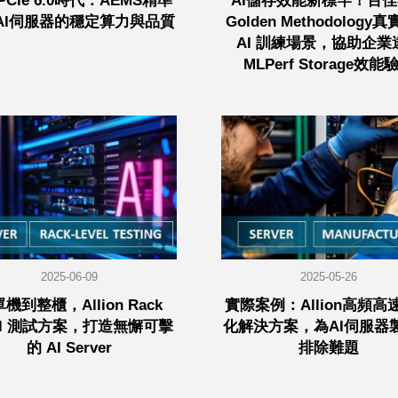
CIe 6.0時代：AEMS精準
AI儲存效能新標竿！百
AI伺服器的穩定算力與品質
Golden Methodology
AI 訓練場景，協助企業
MLPerf Storage效能
2025-06-09
2025-05-26
機到整櫃，Allion Rack
實際案例：Allion高頻高
vel 測試方案，打造無懈可擊
化解決方案，為AI伺服器
的 AI Server
排除難題