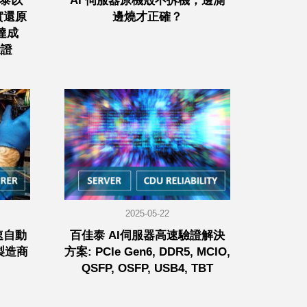
佳泰以
AI 伺服器原機殼不拆機，邊測
真實還原
邊燒才正確？
達成
驗證
2025-05-22
速自動
百佳泰 AI伺服器高速驗證解決
製造商
方案: PCIe Gen6, DDR5, MCIO,
QSFP, OSFP, USB4, TBT