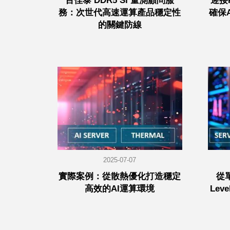
百佳泰 DDR5 SI 量測顧問服
迎接P
務：次世代高速運算產品穩定性
確保
的關鍵防線
2025-07-07
實際案例：從散熱優化打造穩定
從單
高效的AI運算環境
Le