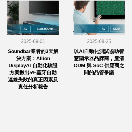
2025-09-01
2025-08-25
Soundbar業者的3天解
以AI自動化測試協助智
決方案：Allion
慧顯示器品牌商，釐清
DisplayAI 自動化驗證
ODM 與 SoC 供應商之
方案揪出5%藍牙自動
間的品管爭議
連線失敗的真正因素及
責任分析報告