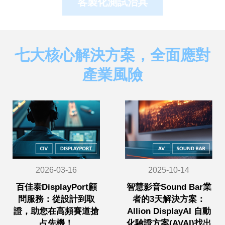
客製化測試治具
七大核心解決方案，全面應對
產業風險
2026-03-16
2025-10-14
百佳泰DisplayPort顧
智慧影音Sound Bar業
問服務：從設計到取
者的3天解決方案：
證，助您在高頻賽道搶
Allion DisplayAI 自動
占先機！
化驗證方案(AVAI)找出