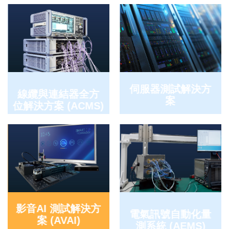
伺服器測試解決方
線纜與連結器全方
案
位解決方案 (ACMS)
影音AI 測試解決方
電氣訊號自動化量
案 (AVAI)
測系統 (AEMS)