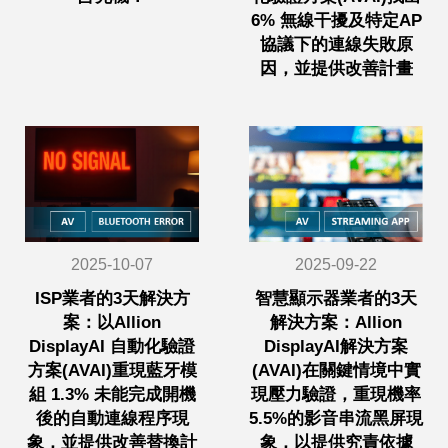
6% 無線干擾及特定AP
協議下的連線失敗原
因，並提供改善計畫
2025-10-07
2025-09-22
ISP業者的3天解決方
智慧顯示器業者的3天
案：以Allion
解決方案：Allion
DisplayAI 自動化驗證
DisplayAI解決方案
方案(AVAI)重現藍牙模
(AVAI)在關鍵情境中實
組 1.3% 未能完成開機
現壓力驗證，重現機率
後的自動連線程序現
5.5%的影音串流黑屏現
象，並提供改善替換計
象，以提供究責依據