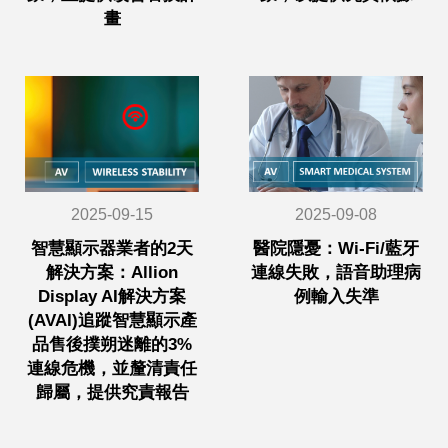
畫
2025-09-15
2025-09-08
智慧顯示器業者的2天
醫院隱憂：Wi-Fi/藍牙
解決方案：Allion
連線失敗，語音助理病
Display AI解決方案
例輸入失準
(AVAI)追蹤智慧顯示產
品售後撲朔迷離的3%
連線危機，並釐清責任
歸屬，提供究責報告