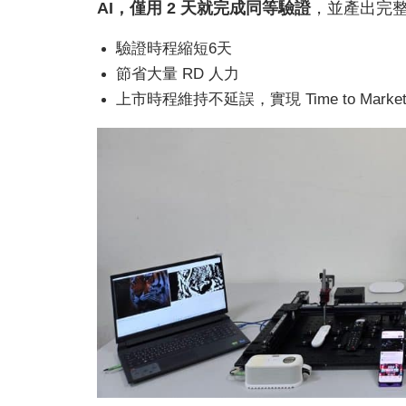
AI，僅用 2 天就完成同等驗證
，並產出完
驗證時程縮短6天
節省大量 RD 人力
上市時程維持不延誤，實現 Time to Market wi