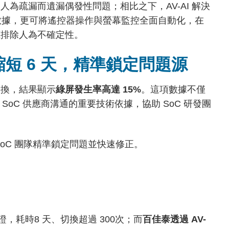
為疏漏而遺漏偶發性問題；相比之下，AV-AI 解決
證數據，更可將遙控器操作與螢幕監控全面自動化，在
底排除人為不確定性。
短 6 天，精準鎖定問題源
切換，結果顯示
綠屏發生率高達 15%
。這項數據不僅
SoC 供應商溝通的重要技術依據，協助 SoC 研發團
oC 團隊精準鎖定問題並快速修正。
證，耗時8 天、切換超過 300次；而
百佳泰透過 AV-