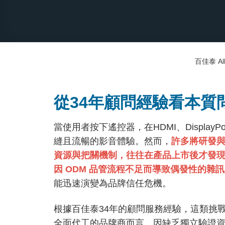
百佳泰 All
從34年顧問經驗看本質
當使用者按下遙控器，在HDMI、Display
縫且流暢的影音體驗。然而，
許多將研發與
資源與把關機制，往往在產品上市後才發
因 ODM 品管流程不足而導致偶發性的雜
能迅速演變為品牌信任危機。
根據百佳泰34年的顧問服務經驗，這類挑
全面代工的品牌商而言，因缺乏獨立驗證資