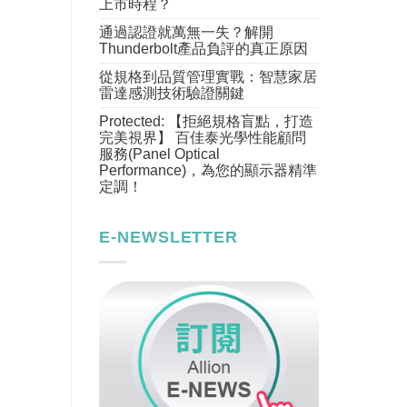
上市時程？
通過認證就萬無一失？解開
Thunderbolt產品負評的真正原因
從規格到品質管理實戰：智慧家居
雷達感測技術驗證關鍵
Protected: 【拒絕規格盲點，打造
完美視界】 百佳泰光學性能顧問
服務(Panel Optical
Performance)，為您的顯示器精準
定調！
E-NEWSLETTER