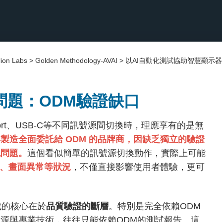
ion Labs
>
Golden Methodology-AVAI
>
以AI自動化測試協助智慧顯示器品
問題：ODM驗證缺口
Port、USB-C等不同訊號源間切換時，理應享有的是無
製造全面委託給 ODM 的品牌商，因缺乏獨立的驗證
現問題。
這個看似簡單的訊號源切換動作，實際上可能
訊、畫面異常等狀況
，不僅直接影響使用者體驗，更可
戰的核心在於
品質驗證的斷層
。特別是完全依賴ODM
源與專業技術，往往只能依賴ODM的測試報告。這