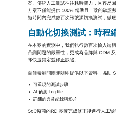
案。傳統人工測試往往耗時費力，且容易因人
方案不僅能提供 100% 精準且一致的驗
短時間內完成數百次訊號源切換測試，徹
自動化切換測試：時程縮
在本案的實測中，我們執行數百次輸入端
凸顯問題的嚴重性，更成為品牌與 ODM 及 
隊快速鎖定並修正缺陷。
百佳泰顧問團隊隨即提供以下資料，協助 S
可重現的測試步驟
AI 偵測 Log file
詳細的異常紀錄與影片
SoC廠商的RD 團隊完成修正後進行人工驗