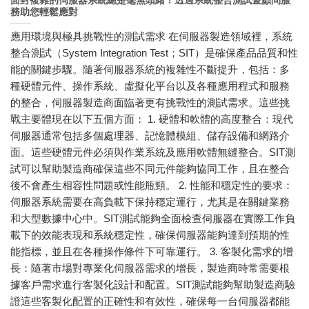
面對複雜的伺服器系統總是毫無頭緒！透過系統整合測試暨顧問服
務助您輕鬆應對
應用環境與極具挑戰性的測試需求 在伺服器製造領域裡，系統
整合測試（System Integration Test；SIT）是確保產品品質和性
能的關鍵步驟。隨著伺服器系統的複雜性不斷提升，包括：多
種硬體元件、操作系統、虛擬化平台以及各種應用程式和服務
的整合，伺服器製造商面臨著更有挑戰性的測試需求。這些挑
戰主要體現在以下五個方面： 1. 硬體和軟體的高度整合：現代
伺服器通常包括多個處理器、記憶體模組、儲存設備和網路介
面。這些硬體元件必須與作業系統及應用軟體無縫整合。SIT測
試可以幫助製造商確保這些不同元件能夠協同工作，且在整合
後不會產生相容性問題或性能瓶頸。 2. 性能和穩定性的要求：
伺服器系統需要在高負載下保持穩定運行，尤其是在關鍵業務
和大型數據中心中。SIT測試能夠全面檢查伺服器在實際工作負
載下的效能表現和系統穩定性，確保伺服器能夠達到預期的性
能指標，並且在各種操作條件下可靠運行。 3. 客製化需求的增
長：隨著市場對專業化伺服器需求的增長，製造商時常需要根
據客戶需求進行客製化設計和配置。SIT測試能夠幫助製造商驗
證這些客製化配置的正確性和有效性，確保每一台伺服器都能