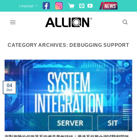
Skip
Language
to
content
CATEGORY ARCHIVES:
DEBUGGING SUPPORT
04
Oct