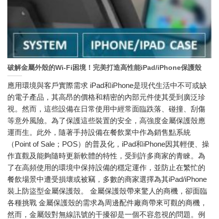
破解金屬外殼的Wi-Fi困境！完美打造高性能iPad/iPhone保護殼
應用環境與客戶實際需求 iPad和iPhone是現代生活中不可或缺
的電子產品，其高昂的價格和精密的內部元件使其受到廣泛珍
視。然而，這些設備在日常使用中經常面臨跌落、碰撞、刮傷
等意外風險。為了保護這些裝置的安全，高強度金屬保護殼應
運而生。此外，隨著手持設備在餐飲業中作為銷售點系統
（Point of Sale；POS）的普及化，iPad和iPhone因其輕便、操
作直觀及能夠隨時更新軟體的特性，受到許多商家的青睞。為
了在高頻使用的環境中保持設備的穩定運作，並防止在繁忙的
餐飲場景中遭受損壞或被竊，多數的商家選擇為其iPad/iPhone
裝上防盜型金屬保護殼。 金屬保護殼帶來驚人的商機，卻面臨
各種挑戰 金屬保護殼的需求為周邊配件廠商帶來可觀的商機，
然而，金屬殼對無線訊號的干擾卻是一個不容忽視的問題。例