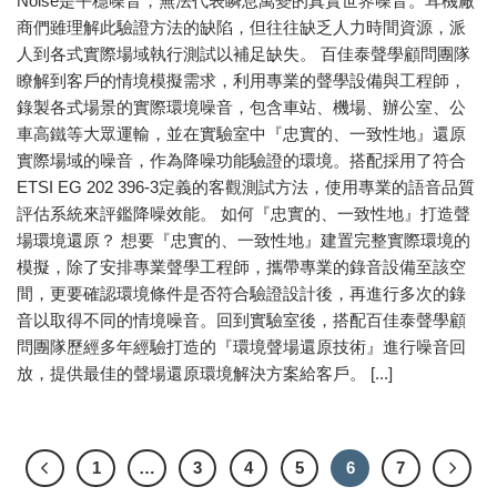
Noise是平穩噪音，無法代表瞬息萬變的真實世界噪音。耳機廠
商們雖理解此驗證方法的缺陷，但往往缺乏人力時間資源，派
人到各式實際場域執行測試以補足缺失。 百佳泰聲學顧問團隊
瞭解到客戶的情境模擬需求，利用專業的聲學設備與工程師，
錄製各式場景的實際環境噪音，包含車站、機場、辦公室、公
車高鐵等大眾運輸，並在實驗室中『忠實的、一致性地』還原
實際場域的噪音，作為降噪功能驗證的環境。搭配採用了符合
ETSI EG 202 396-3定義的客觀測試方法，使用專業的語音品質
評估系統來評鑑降噪效能。 如何『忠實的、一致性地』打造聲
場環境還原？ 想要『忠實的、一致性地』建置完整實際環境的
模擬，除了安排專業聲學工程師，攜帶專業的錄音設備至該空
間，更要確認環境條件是否符合驗證設計後，再進行多次的錄
音以取得不同的情境噪音。回到實驗室後，搭配百佳泰聲學顧
問團隊歷經多年經驗打造的『環境聲場還原技術』進行噪音回
放，提供最佳的聲場還原環境解決方案給客戶。 [...]
1
…
3
4
5
6
7