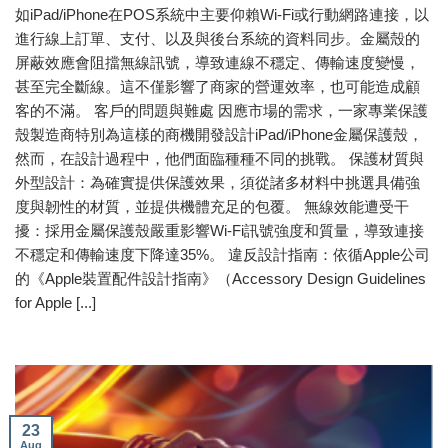
如iPad/iPhone在POS系統中主要仰賴Wi-Fi或行動網路連接，以
進行線上訂單、支付、以及與後台系統的資料同步。金屬殼的
屏蔽效應會阻擋無線訊號，導致連線不穩定、傳輸速度變慢，
甚至完全斷線。這不僅影響了商家的營運效率，也可能造成顧
客的不滿。 客戶的問題與難處 因應市場的需求，一家專業保護
殼製造商特別為這樣的商機開發設計iPad/iPhone金屬保護殼，
然而，在設計過程中，他們面臨種種不同的挑戰。 保護材質與
外型設計：為確實提供保護效果，須從諸多材料中挑選具備強
度與韌性的材質，並提供機體充足的包覆。 無線效能遭受干
擾：採用金屬保護殼嚴重影響Wi-Fi訊號強度和質量，導致連接
不穩定和傳輸速度下降達35%。 違反設計指南：依循Apple公司
的《Apple裝置配件設計指南》（Accessory Design Guidelines
for Apple [...]
23
Aug