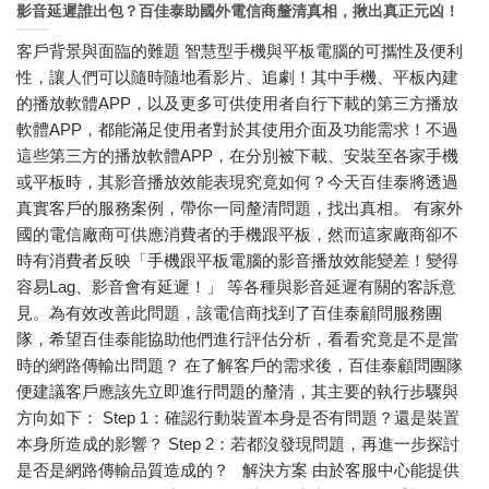
影音延遲誰出包？百佳泰助國外電信商釐清真相，揪出真正元凶！
客戶背景與面臨的難題 智慧型手機與平板電腦的可攜性及便利
性，讓人們可以隨時隨地看影片、追劇！其中手機、平板內建
的播放軟體APP，以及更多可供使用者自行下載的第三方播放
軟體APP，都能滿足使用者對於其使用介面及功能需求！不過
這些第三方的播放軟體APP，在分別被下載、安裝至各家手機
或平板時，其影音播放效能表現究竟如何？今天百佳泰將透過
真實客戶的服務案例，帶你一同釐清問題，找出真相。 有家外
國的電信廠商可供應消費者的手機跟平板，然而這家廠商卻不
時有消費者反映「手機跟平板電腦的影音播放效能變差！變得
容易Lag、影音會有延遲！」 等各種與影音延遲有關的客訴意
見。為有效改善此問題，該電信商找到了百佳泰顧問服務團
隊，希望百佳泰能協助他們進行評估分析，看看究竟是不是當
時的網路傳輸出問題？ 在了解客戶的需求後，百佳泰顧問團隊
便建議客戶應該先立即進行問題的釐清，其主要的執行步驟與
方向如下： Step 1：確認行動裝置本身是否有問題？還是裝置
本身所造成的影響？ Step 2：若都沒發現問題，再進一步探討
是否是網路傳輸品質造成的？ 解決方案 由於客服中心能提供