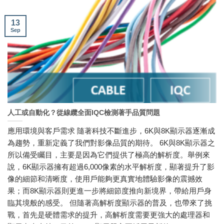
13
Sep
人工或自動化？從線纜全面IQC檢測著手品質問題
應用環境與客戶需求 隨著科技不斷進步，6K與8K顯示器逐漸成
為趨勢，重新定義了我們對影像品質的期待。 6K與8K顯示器之
所以備受矚目，主要是因為它們提供了極高的解析度。舉例來
說，6K顯示器擁有超過6,000像素的水平解析度，顯著提升了影
像的細節和清晰度，使用戶能夠更真實地體驗影像的震撼效
果；而8K顯示器則更進一步將細節度推向新境界，帶給用戶身
臨其境般的感受。 但隨著高解析度顯示器的普及，也帶來了挑
戰，首先是硬體需求的提升，高解析度需要更強大的處理器和