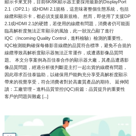
顯示卡來支持，目前6K/8K顯示器主要採用最新的DisplayPort
2.1（DP2.1）或HDMI 2.1規格，這意味著整個生態系統，包括
線纜和顯示卡，都必須支援最新規格。 然而，即使用了支援DP
2.1或HDMI 2.1的硬體，若使用的線纜有問題，消費者仍可能面
臨高解析度無法正常顯示的風險，此一狀況凸顯了進行
IQC（Incoming Quality Control，進料檢驗）檢測的重要性。
IQC檢測能夠確保每條影音線纜的品質符合標準，避免不合規的
線纜導致高解析度顯示器無法正常運作，或遭遇影像品質問
題。 本文分享案例為百佳泰合作的顯示器大廠，其產品遭遇影
像品質問題，經過分析後判斷是主打一起出貨的線纜有問題，
因此尋求百佳泰協助，以確保用戶能夠充分享受高解析度顯示
帶來的視覺享受，符合消費者對於高畫質產品的期待。 延伸閱
讀：工廠管理－進料品質管控(IQC)前篇：品質提升的重要性
客戶的問題與難處 [...]