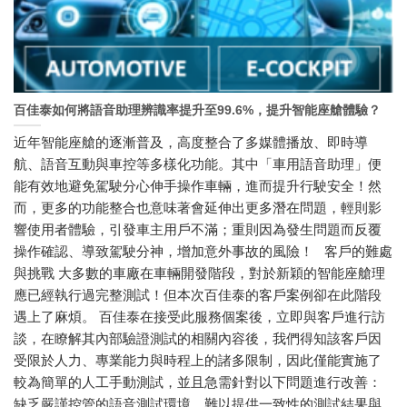
百佳泰如何將語音助理辨識率提升至99.6%，提升智能座艙體驗？
近年智能座艙的逐漸普及，高度整合了多媒體播放、即時導
航、語音互動與車控等多樣化功能。其中「車用語音助理」便
能有效地避免駕駛分心伸手操作車輛，進而提升行駛安全！然
而，更多的功能整合也意味著會延伸出更多潛在問題，輕則影
響使用者體驗，引發車主用戶不滿；重則因為發生問題而反覆
操作確認、導致駕駛分神，增加意外事故的風險！ 客戶的難處
與挑戰 大多數的車廠在車輛開發階段，對於新穎的智能座艙理
應已經執行過完整測試！但本次百佳泰的客戶案例卻在此階段
遇上了麻煩。 百佳泰在接受此服務個案後，立即與客戶進行訪
談，在瞭解其內部驗證測試的相關內容後，我們得知該客戶因
受限於人力、專業能力與時程上的諸多限制，因此僅能實施了
較為簡單的人工手動測試，並且急需針對以下問題進行改善：
缺乏嚴謹控管的語音測試環境，難以提供一致性的測試結果與