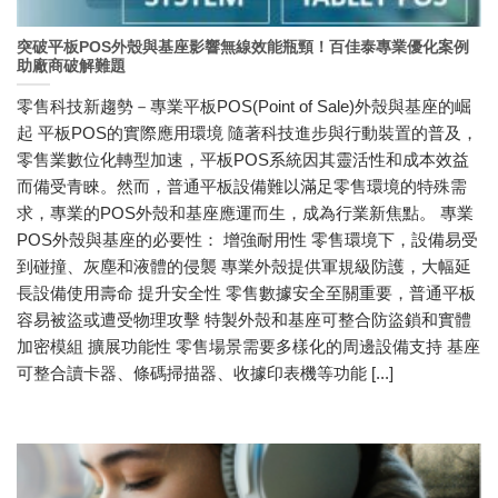
突破平板POS外殼與基座影響無線效能瓶頸！百佳泰專業優化案例
助廠商破解難題
零售科技新趨勢－專業平板POS(Point of Sale)外殼與基座的崛
起 平板POS的實際應用環境 隨著科技進步與行動裝置的普及，
零售業數位化轉型加速，平板POS系統因其靈活性和成本效益
而備受青睞。然而，普通平板設備難以滿足零售環境的特殊需
求，專業的POS外殼和基座應運而生，成為行業新焦點。 專業
POS外殼與基座的必要性： 增強耐用性 零售環境下，設備易受
到碰撞、灰塵和液體的侵襲 專業外殼提供軍規級防護，大幅延
長設備使用壽命 提升安全性 零售數據安全至關重要，普通平板
容易被盜或遭受物理攻擊 特製外殼和基座可整合防盜鎖和實體
加密模組 擴展功能性 零售場景需要多樣化的周邊設備支持 基座
可整合讀卡器、條碼掃描器、收據印表機等功能 [...]