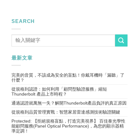
SEARCH
最新文章
完美的音質，不該成為安全的盲點！你戴耳機時「漏聽」了
什麼？
從規格到認證：如何利用「顧問型驗證服務」縮短
Thunderbolt 產品上市時程？
通過認證就萬無一失？解開Thunderbolt產品負評的真正原因
從規格到品質管理實戰：智慧家居雷達感測技術驗證關鍵
Protected: 【拒絕規格盲點，打造完美視界】 百佳泰光學性
能顧問服務(Panel Optical Performance)，為您的顯示器精
準定調！