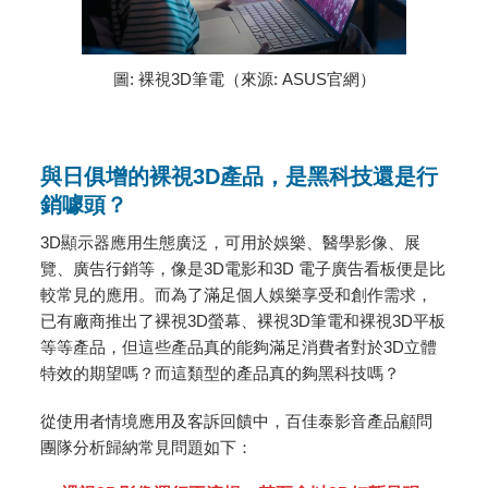
圖: 裸視3D筆電（來源: ASUS官網）
與日俱增的裸視3D產品，是黑科技還是行
銷噱頭？
3D顯示器應用生態廣泛，可用於娛樂、醫學影像、展
覽、廣告行銷等，像是3D電影和3D 電子廣告看板便是比
較常見的應用。而為了滿足個人娛樂享受和創作需求，
已有廠商推出了裸視3D螢幕、裸視3D筆電和裸視3D平板
等等產品，但這些產品真的能夠滿足消費者對於3D立體
特效的期望嗎？而這類型的產品真的夠黑科技嗎？
從使用者情境應用及客訴回饋中，百佳泰影音產品顧問
團隊分析歸納常見問題如下：