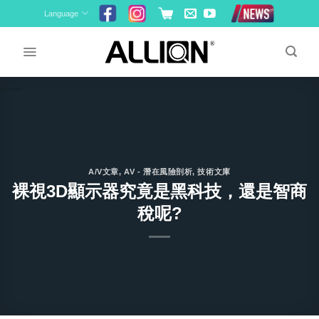
Skip
Language
to
content
A/V文章
,
AV - 潛在風險剖析
,
技術文庫
裸視3D顯示器究竟是黑科技，還是智商
稅呢?