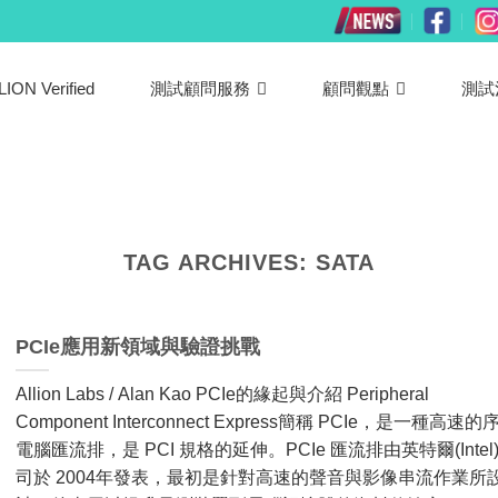
LION Verified
測試顧問服務
顧問觀點
測試
TAG ARCHIVES:
SATA
PCIe應用新領域與驗證挑戰
Allion Labs / Alan Kao PCIe的緣起與介紹 Peripheral
Component Interconnect Express​簡稱 PCIe，是​一種​高速​的​
電腦​匯流排，​是 PCI 規格​的​延伸。​PCIe 匯流排​由​英特爾(Intel
司​於 2004年​發表，​最初​是​針對​高速​的​聲音​與​影像​串​流作業​所​