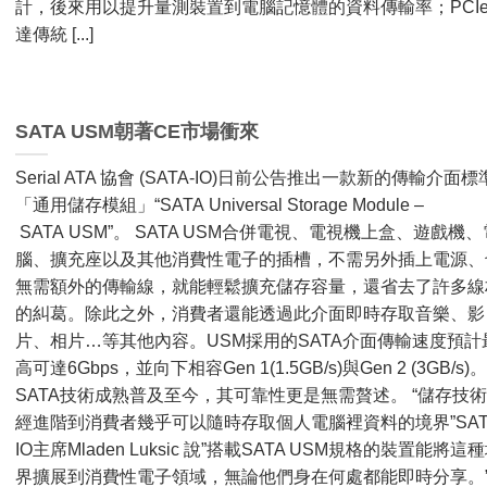
計，​後來​​用以​提升​量​測​裝置​到​電腦​記憶體​的​資料​傳輸​率；​PCI
達​傳統 [...]
SATA USM朝著CE市場衝來
Serial ATA 協會 (SATA-IO)日前公告推出一款新的傳輸介面標
「通用儲存模組」“SATA Universal Storage Module –
SATA USM”。 SATA USM合併電視、電視機上盒、遊戲機、
腦、擴充座以及其他消費性電子的插槽，不需另外插上電源、
無需額外的傳輸線，就能輕鬆擴充儲存容量，還省去了許多線
的糾葛。除此之外，消費者還能透過此介面即時存取音樂、影
片、相片…等其他內容。USM採用的SATA介面傳輸速度預計
高可達6Gbps，並向下相容Gen 1(1.5GB/s)與Gen 2 (3GB/s)
SATA技術成熟普及至今，其可靠性更是無需贅述。 “儲存技
經進階到消費者幾乎可以隨時存取個人電腦裡資料的境界”SAT
IO主席Mladen Luksic 說”搭載SATA USM規格的裝置能將這
界擴展到消費性電子領域，無論他們身在何處都能即時分享。