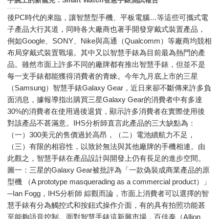
手腕上的新寵兒：Smart Watch智慧手錶測試報告
後PC時代的來臨，讓智慧型手機、平板電腦…等這些可攜式電
子產品大行其道，同時各大廠商也著手開發穿戴式裝置產品，
例如Google、SONY、Nike與高通（Qualcomm）等廠商均競相
布局穿戴式裝置戰場。其中又以智慧手錶為目前最為熱門的產
品。雖然市面上許多不同的廠牌都有推出智慧手錶，但並不是
每一支手錶都能獲得消費者的青睞。今年九月底上市的三星
（Samsung）智慧手錶Galaxy Gear，近日來卻不斷傳來許多負
面消息，據報導指出購買三星Galaxy Gear的消費者中有多達
30%的消費者在使用過後退貨，顯示許多消費者在實際使用後
對該產品不甚滿意。IHS分析師直言此產品的三大缺點為：
（一）300美元的售價過於高昂，（二）電池續航力不足，
（三）有限的相容性，以致於無法與其他廠牌的手機相連。由
此觀之，智慧手錶在產品設計與開發上仍有長足的進步空間。
圖一：三星的Galaxy Gear被批評為「一款偽裝成商業產品的原
型機 （A prototype masquerading as a commercial product）」
─Ian Fogg，IHS分析師 綜觀而論，市面上消費者可以選擇的智
慧手錶有分為觸控式和按鈕式操作介面，有的具有拍照功能甚
至能夠語音控制。面對智慧手錶這新興市場，百佳泰（Allion