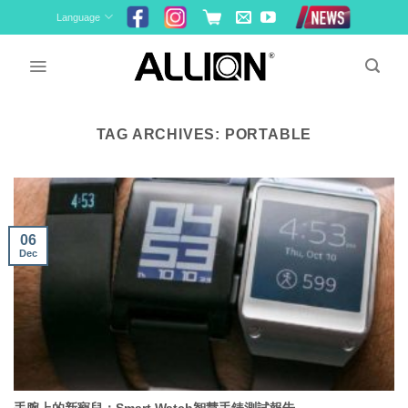
Skip
Language
to
content
TAG ARCHIVES:
PORTABLE
06
Dec