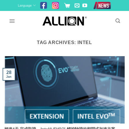
Skip
Language
to
content
TAG ARCHIVES:
INTEL
28
Jan