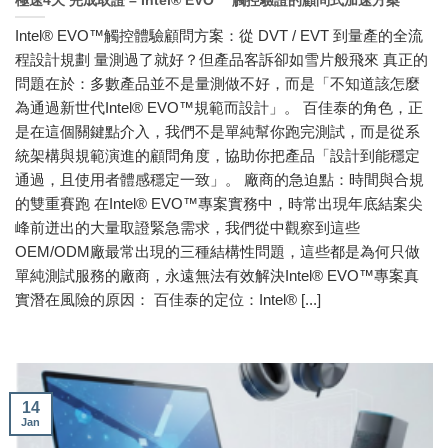
極速4天 完成取證 – Intel® EVO™ 觸控驗證的顧問式加速方案
Intel® EVO™觸控體驗顧問方案：從 DVT / EVT 到量產的全流
程設計規劃 量測過了就好？但產品客訴卻如雪片般飛來 真正的
問題在於：多數產品並不是量測做不好，而是「不知道該怎麼
為通過新世代Intel® EVO™規範而設計」。 百佳泰的角色，正
是在這個關鍵點介入，我們不是單純幫你跑完測試，而是從系
統架構與規範演進的顧問角度，協助你把產品「設計到能穩定
通過，且使用者體感穩定一致」。 廠商的急迫點：時間與合規
的雙重賽跑 在Intel® EVO™專案實務中，時常出現年底結案尖
峰前迸出的大量取證緊急需求，我們從中觀察到這些
OEM/ODM廠最常出現的三種結構性問題，這些都是為何只做
單純測試服務的廠商，永遠無法有效解決Intel® EVO™專案真
實潛在風險的原因： 百佳泰的定位：Intel® [...]
14
Jan