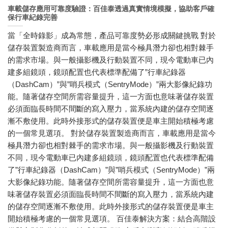
車載儲存應用可靠度驗證：百佳泰透過真實情境模擬，協助客戶確
保行車紀錄完善
當「全時錄影」成為常態，產品可靠度勢必形成關鍵挑戰 對於
儲存裝置製造商而言，車載應用是當今極具潛力卻也相對棘手
的需求市場。與一般攝影機及行動裝置不同，現今電動車已內
建多組鏡頭，鏡頭配置也代表標準配備了”行車紀錄器
（DashCam）”與”哨兵模式（SentryMode）”兩大影像紀錄功
能。隨著儲存空間所需容量提升，這一方面也意味著儲存裝置
必須面臨長時間不間斷的寫入壓力，當系統內建的儲存空間逐
漸不敷使用。此時外接形式的儲存裝置便是車主開始積極考慮
的一個常見選項。 對於儲存裝置製造商而言，車載應用是當今
極具潛力卻也相對棘手的需求市場。與一般攝影機及行動裝置
不同，現今電動車已內建多組鏡頭，鏡頭配置也代表標準配備
了”行車紀錄器（DashCam）”與”哨兵模式（SentryMode）”兩
大影像紀錄功能。隨著儲存空間所需容量提升，這一方面也意
味著儲存裝置必須面臨長時間不間斷的寫入壓力，當系統內建
的儲存空間逐漸不敷使用。此時外接形式的儲存裝置便是車主
開始積極考慮的一個常見選項。 百佳泰解決方案：結合高階設