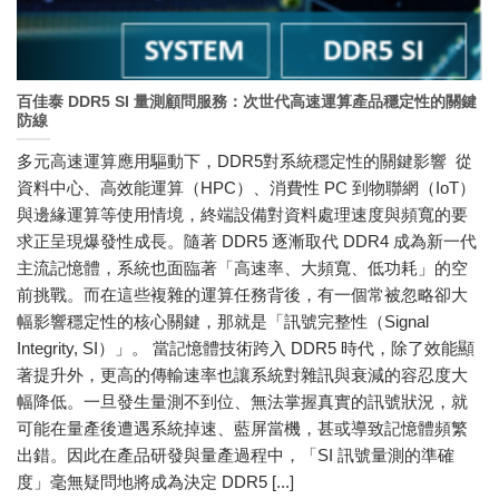
百佳泰 DDR5 SI 量測顧問服務：次世代高速運算產品穩定性的關鍵
防線
多元高速運算應用驅動下，DDR5對系統穩定性的關鍵影響 從
資料中心、高效能運算（HPC）、消費性 PC 到物聯網（IoT）
與邊緣運算等使用情境，終端設備對資料處理速度與頻寬的要
求正呈現爆發性成長。隨著 DDR5 逐漸取代 DDR4 成為新一代
主流記憶體，系統也面臨著「高速率、大頻寬、低功耗」的空
前挑戰。而在這些複雜的運算任務背後，有一個常被忽略卻大
幅影響穩定性的核心關鍵，那就是「訊號完整性（Signal
Integrity, SI）」。 當記憶體技術跨入 DDR5 時代，除了效能顯
著提升外，更高的傳輸速率也讓系統對雜訊與衰減的容忍度大
幅降低。一旦發生量測不到位、無法掌握真實的訊號狀況，就
可能在量產後遭遇系統掉速、藍屏當機，甚或導致記憶體頻繁
出錯。因此在產品研發與量產過程中，「SI 訊號量測的準確
度」毫無疑問地將成為決定 DDR5 [...]