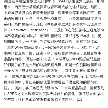
風險 在車輛全面數位化的趨勢下，Wi-Fi 技術儼然已成為一般乘
用車、商用巴士甚至航探系統皆不可或缺的連結基礎。然而，
由於國際通訊協會規範更新頻繁，對研發與專案團隊而言，真
正的難題往往不是「是否曾完成取證」，而是當車輛研發邁向
系列化橫向擴張時，該如何判斷新車款系列是否仍符合派生條
件（Derivative Certification），以及如何在取證策略上避免被導
向不必要的追加測試，進而影響時程，甚或導致成本失控。更
加關鍵的是，一旦派生判定或取證策略錯誤，更有可能造成
「車內Wi-Fi 體驗落差」，例如像是裝置連不上、穩定性不足、
車內訊號互相干擾、延遲卡頓、導航更新停頓等，直接影響車
廠品牌商譽。 百佳泰解決方案：車載系統 Wi-Fi認證顧問服務
我們提供的不是一般的取證流程代辦，而是一套從開發初期即
可介入的「無線技術認證顧問方案」。其主要的核心優勢如
下： 規格送審前之風險評估與優化建議 在協助 Tier 1 供應商的
實務經驗中，百佳泰的價值通常體現在「潛在風險的提前把
關」。例如，客戶雖已完成既有 Wi-Fi 車載產品取證，但新系列
在SPEC之中出現線束長度與天線條件的變化，像這類看似微小
的差異，往往會成為審查時最敏感的問題點。 [...]