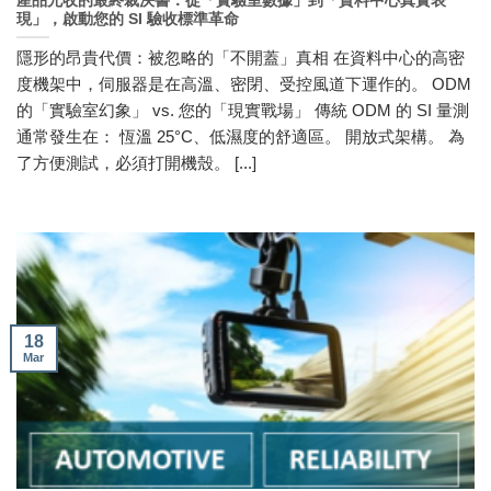
產品允收的最終裁決書：從「實驗室數據」到「資料中心真實表
現」，啟動您的 SI 驗收標準革命
隱形的昂貴代價：被忽略的「不開蓋」真相 在資料中心的高密
度機架中，伺服器是在高溫、密閉、受控風道下運作的。 ODM
的「實驗室幻象」 vs. 您的「現實戰場」 傳統 ODM 的 SI 量測
通常發生在： 恆溫 25°C、低濕度的舒適區。 開放式架構。 為
了方便測試，必須打開機殼。 [...]
18
Mar