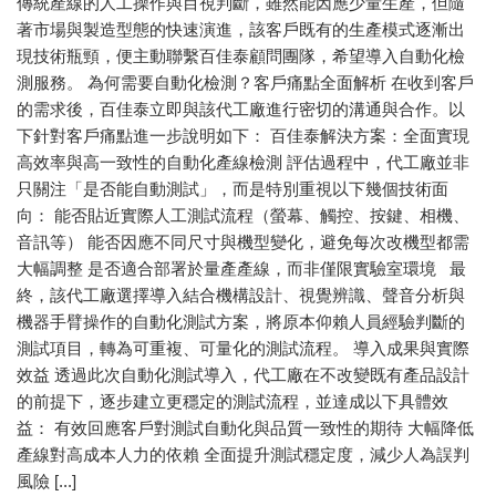
傳統產線的人工操作與目視判斷，雖然能因應少量生產，但隨
著市場與製造型態的快速演進，該客戶既有的生產模式逐漸出
現技術瓶頸，便主動聯繫百佳泰顧問團隊，希望導入自動化檢
測服務。 為何需要自動化檢測？客戶痛點全面解析 在收到客戶
的需求後，百佳泰立即與該代工廠進行密切的溝通與合作。以
下針對客戶痛點進一步說明如下： 百佳泰解決方案：全面實現
高效率與高一致性的自動化產線檢測 評估過程中，代工廠並非
只關注「是否能自動測試」，而是特別重視以下幾個技術面
向： 能否貼近實際人工測試流程（螢幕、觸控、按鍵、相機、
音訊等） 能否因應不同尺寸與機型變化，避免每次改機型都需
大幅調整 是否適合部署於量產產線，而非僅限實驗室環境 最
終，該代工廠選擇導入結合機構設計、視覺辨識、聲音分析與
機器手臂操作的自動化測試方案，將原本仰賴人員經驗判斷的
測試項目，轉為可重複、可量化的測試流程。 導入成果與實際
效益 透過此次自動化測試導入，代工廠在不改變既有產品設計
的前提下，逐步建立更穩定的測試流程，並達成以下具體效
益： 有效回應客戶對測試自動化與品質一致性的期待 大幅降低
產線對高成本人力的依賴 全面提升測試穩定度，減少人為誤判
風險 [...]