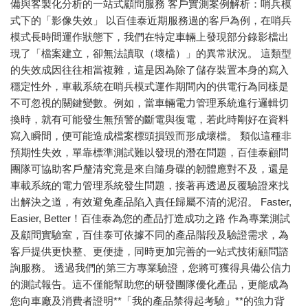
備與客製化分析的一站式顧問服務 客戶實測案例解析：哨兵模
式下的「影像失效」 以百佳泰近期服務過的客戶為例，在哨兵
模式長時間運作狀態下，我們在特定車輛上發現部分錄影檔出
現了「檔案建立，卻無法讀取（壞檔）」的異常狀況。 這類型
的失效成因往往相當複雜，這是因為除了儲存裝置本身的寫入
穩定性外，車載系統在哨兵模式運作期間內的供電行為同樣是
不可忽視的關鍵變數。例如，當車輛電力管理系統進行邏輯切
換時，就有可能發生無預警的斷電與復電，若此時剛好在資料
寫入瞬間，便可能造成檔案標頭損毀而形成壞檔。 類似這種非
預期性失效，單靠標準測試難以發現的潛在問題，百佳泰顧問
團隊可協助客戶釐清究竟是來自隨身碟的韌體應對不及，還是
車載系統的電力管理系統發生問題，接著再透過反覆驗證來找
出解決之道，有效避免產品陷入責任歸屬不清的泥沼。 Faster,
Easier, Better！百佳泰為您的產品打造成功之路 作為專業測試
及顧問實驗室，百佳泰可依據不同的產品階段及驗證需求，為
客戶提供更快整、更便捷，同時更加完善的一站式技術顧問諮
詢服務。 透過我們的第三方專業驗證，您將可獲得具備公信力
的測試報告。這不僅能幫助您的研發團隊優化產品，更能成為
您向車廠及消費者證明**「我的產品禁得起考驗」**的強力背