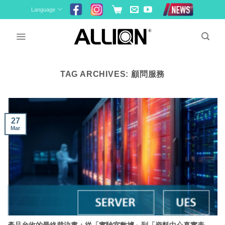
Skip
Language
to
content
TAG ARCHIVES:
顧問服務
27
Mar