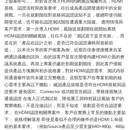
上螢幕即可」。對於首次導入HDMI的網通設備廠而言，HDMI
規格、認證流程與政策要求，往往成為產品開發過程中的全新
挑戰。一旦在規劃階段對規格與認證認知不足，後續即使功能
開發完成，也可能在認證測試階段遭遇重大阻礙。 應用情境與
客戶需求：第一次導入HDMI，風險從規劃階段就開始累積
HDMI認證的關鍵風險，往往不在於「測試當下是否失敗」，而
是在於「產品在設計之初，是否已符合認證邏輯與規範前
提」。以本次分享的客戶個案為例，近期百佳泰便接獲來自某
網通設備廠的諮詢，由於該客戶是首次開發內建HDMI介面的會
議系統產品。再加上專案仍處於初期規劃階段，因此客戶僅能
提供產品方塊圖與初步規格書，對於HDMI認證需求、測試內容
與通過條件皆尚未建立完整概念。這類型客戶在專案初期的核
心需求主要為以下幾點： 確認產品規格是否符合HDMI規範與認
證要求 避免因IC、Connector 或功能宣告錯誤，導致後期無法
通過認證 在進入正式測試前，降低重工與時程延誤風險 客戶的
實際痛點：不是沒做設計，而是不知道「規劃是否符合認證要
求」 在HDMI認證相關專案中，客戶在實務上常見的痛點主要如
下： 規格理解落差 即使是看似不合理的條件仍是HDMI 1.4b規
範的基本要求。（例如Source產品至少需支援640×480p、480p