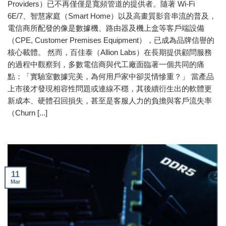
Providers）已不再僅僅是寬頻管道的提供者。隨著 Wi-Fi
6E/7、智慧家庭（Smart Home）以及高畫質影音串流的普及，
電信商所配發的像是數據機、路由器及機上盒等客戶端設備
（CPE, Customer Premises Equipment），已成為品牌信譽的
核心載體。 然而，百佳泰（Allion Labs）在長期提供顧問服務
的過程中觀察到，多數電信商與代工廠面臨著一個共同的痛
點：「實驗室數據完美，為何用戶家中卻災情慘重？」 當產品
上市後才發現相容性問題或連線不穩，其後續衍生出的軟體更
新成本、硬體召回損失，甚至是客服人力的負擔與客戶流失率
（Churn [...]
11
Mar