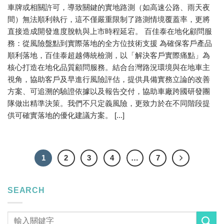
車牌或相關許可，導致關鍵的實地路測（如高速公路、雨天夜
間）無法順利執行，這不僅嚴重限制了路測情境覆蓋率，更將
直接造成開發進度脫軌與上市時程延宕。 百佳泰在地化顧問服
務：從風險盤點到實際落地的全方位技術支援 為確保客戶產品
順利落地，百佳泰超越傳統檢測，以「解決客戶實際痛點」為
核心打造在地化品質顧問服務。結合台灣路況環境與在地車主
視角，協助客戶及早進行風險評估，提供具備實務立論的改善
方案、可追溯的驗證依據以及報告交付，協助車廠跨國研發團
隊做出精準決策。我們不只定義風險，更致力於在不同階段提
供可確實落地的優化建議方案。 [...]
1
2
3
4
…
7
SEARCH