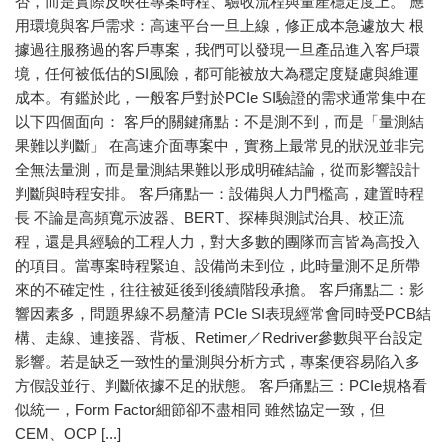
否，而是實際反映在專案時程、驗收流程與量產穩定度上。 應
用環境與客戶需求：高速平台一旦上線，修正成本急遽放大 根
據過往服務過的客戶專案，我們可以發現一旦產品進入客戶環
境，任何被低估的SI風險，都可能被放大為穩定度疑慮與維運
成本。有鑑於此，一般客戶對於PCIe SI驗證的需求通常集中在
以下四個面向： 客戶的關鍵痛點：不是測不到，而是「量測結
果難以判斷」 在高速介面專案中，實務上最常見的狀況並非完
全無法量測，而是量測結果難以形成明確結論，從而影響設計
判斷與時程安排。 客戶痛點一：設備與人力門檻高，建置時程
長 不論是高頻寬示波器、BERT、探棒與測試治具、校正流
程，還是具經驗的工程人力，對大多數的團隊而言皆為高投入
的項目。當專案時程緊迫、設備尚未到位，此時量測不足所帶
來的不確定性，往往被延後到後續階段承擔。 客戶痛點二：影
響因素多，問題界線不易釐清 PCIe SI表現經常會同時受PCB結
構、走線、連接器、背板、Retimer／Redriver參數與平台設定
影響。若是缺乏一致性的量測與分析方式，專案便容易陷入多
方假設並行、判斷依據不足的狀態。 客戶痛點三：PCIe規格看
似統一，Form Factor細節卻不盡相同 雖然協定一致，但
CEM、OCP [...]