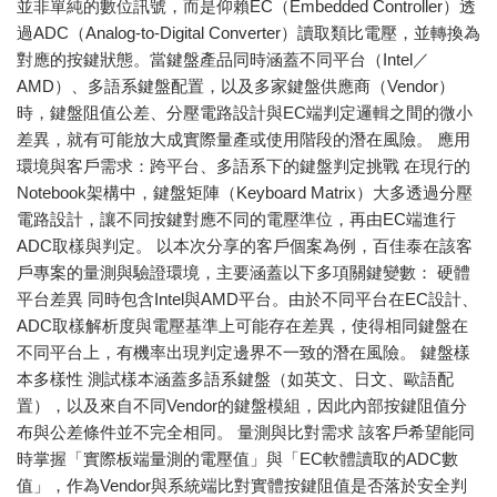
並非單純的數位訊號，而是仰賴EC（Embedded Controller）透
過ADC（Analog-to-Digital Converter）讀取類比電壓，並轉換為
對應的按鍵狀態。當鍵盤產品同時涵蓋不同平台（Intel／
AMD）、多語系鍵盤配置，以及多家鍵盤供應商（Vendor）
時，鍵盤阻值公差、分壓電路設計與EC端判定邏輯之間的微小
差異，就有可能放大成實際量產或使用階段的潛在風險。 應用
環境與客戶需求：跨平台、多語系下的鍵盤判定挑戰 在現行的
Notebook架構中，鍵盤矩陣（Keyboard Matrix）大多透過分壓
電路設計，讓不同按鍵對應不同的電壓準位，再由EC端進行
ADC取樣與判定。 以本次分享的客戶個案為例，百佳泰在該客
戶專案的量測與驗證環境，主要涵蓋以下多項關鍵變數： 硬體
平台差異 同時包含Intel與AMD平台。由於不同平台在EC設計、
ADC取樣解析度與電壓基準上可能存在差異，使得相同鍵盤在
不同平台上，有機率出現判定邊界不一致的潛在風險。 鍵盤樣
本多樣性 測試樣本涵蓋多語系鍵盤（如英文、日文、歐語配
置），以及來自不同Vendor的鍵盤模組，因此內部按鍵阻值分
布與公差條件並不完全相同。 量測與比對需求 該客戶希望能同
時掌握「實際板端量測的電壓值」與「EC軟體讀取的ADC數
值」，作為Vendor與系統端比對實體按鍵阻值是否落於安全判