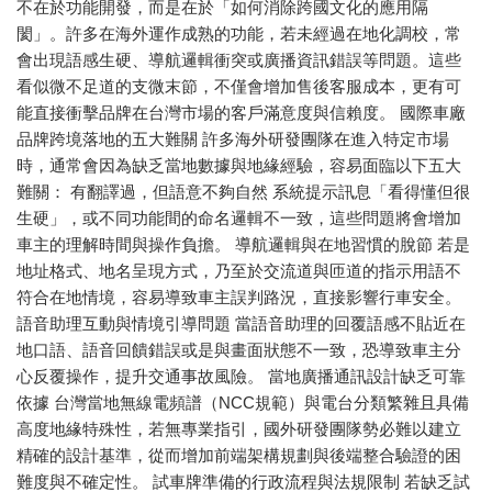
不在於功能開發，而是在於「如何消除跨國文化的應用隔
閡」。許多在海外運作成熟的功能，若未經過在地化調校，常
會出現語感生硬、導航邏輯衝突或廣播資訊錯誤等問題。這些
看似微不足道的支微末節，不僅會增加售後客服成本，更有可
能直接衝擊品牌在台灣市場的客戶滿意度與信賴度。 國際車廠
品牌跨境落地的五大難關 許多海外研發團隊在進入特定市場
時，通常會因為缺乏當地數據與地緣經驗，容易面臨以下五大
難關： 有翻譯過，但語意不夠自然 系統提示訊息「看得懂但很
生硬」，或不同功能間的命名邏輯不一致，這些問題將會增加
車主的理解時間與操作負擔。 導航邏輯與在地習慣的脫節 若是
地址格式、地名呈現方式，乃至於交流道與匝道的指示用語不
符合在地情境，容易導致車主誤判路況，直接影響行車安全。
語音助理互動與情境引導問題 當語音助理的回覆語感不貼近在
地口語、語音回饋錯誤或是與畫面狀態不一致，恐導致車主分
心反覆操作，提升交通事故風險。 當地廣播通訊設計缺乏可靠
依據 台灣當地無線電頻譜（NCC規範）與電台分類繁雜且具備
高度地緣特殊性，若無專業指引，國外研發團隊勢必難以建立
精確的設計基準，從而增加前端架構規劃與後端整合驗證的困
難度與不確定性。 試車牌準備的行政流程與法規限制 若缺乏試