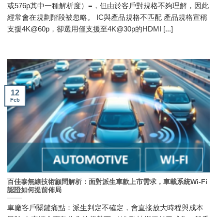
或576p其中一種解析度）=，但由於客戶對規格不夠理解，因此
經常會在規劃階段被忽略。 IC與產品規格不匹配 產品規格宣稱
支援4K@60p，卻選用僅支援至4K@30p的HDMI [...]
12
Feb
百佳泰無線技術顧問解析：面對派生車款上市需求，車載系統Wi-Fi
認證如何提前佈局
車廠客戶關鍵痛點：派生判定不確定，會直接放大時程與成本