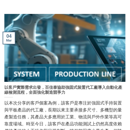
04
Mar
以客戶實際需求出發，百佳泰協助強固式裝置代工廠導入自動化產
線檢測流程，全面強化製造競爭力
以本次分享的客戶個案為例，該客戶是專注於強固式手持裝置
與平板產品的代工廠，長期以來主要承接多尺寸、多機型的量
產製造任務，其產品大多應用於工業、物流與戶外作業等高可
靠度場域。時至今日，該客戶在產品功能測試上仍然高度依賴