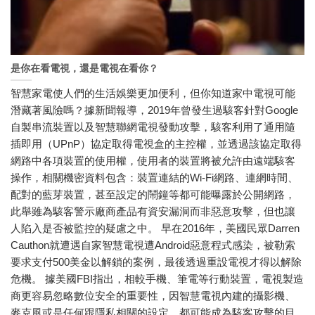
是你在看電視，還是電視在看你？
智慧家電使人們的生活娛樂更加便利，但你知道家中電視可能
潛藏著風險嗎？據新聞報導，2019年曾發生過駭客針對Google
自製串流裝置以及智慧聯網電視發動攻擊，駭客利用了通用隨
插即用（UPnP）協定取得電視盒的主控權，並透過該協定取得
網路中各項裝置的使用權，使用者的裝置將被允許由遠端駭客
操作，相關機密資料包含：裝置連結的Wi-Fi網路、連網時間、
配對的藍芽裝置，甚至設定的鬧鐘等都可能曝露於公開網路，
此舉雖為駭客警示廠商產品有資安漏洞而非惡意攻擊，但也讓
人陷入是否被監控的疑慮之中。 早在2016年，美國民眾Darren
Cauthon就遭遇自家智慧電視遭Android惡意程式感染，被勒索
要求支付500美金以解鎖的案例，最後透過重設電視才得以解除
危機。 據美國FBI指出，相較手機、筆電等行動裝置，電視製造
商更容易忽略數位安全的重要性，因智慧電視內建的攝影機、
麥克風或是任何跟隱私相關的設定，都可能成為駭客攻擊的目