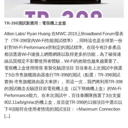
TR-398測試新應用：電視機上盒篇
Allion Labs/ Ryan Huang 在MWC 2019上Broadband Forum發表
了《TR-398室內Wi-Fi性能測試標準》，同時這也是全球第一份
針對Wi-Fi Performance所制定的測試標準。在現今有許多產品
都須透過Wi-Fi連接上網際網路以取得更多的功能，為了確保連
線品質穩定不影響使用者體驗，Wi-Fi的效能也越來越重要了。
電視機上盒使用情境 客製化驗證項目 百佳泰在上次測試中挑選
了5台市售旗艦路由器進行TR-398的測試（點選：TR-398測試
實例-市售旗艦路由器大車拼）。而這一次，我們將利用TR-398
的測試概念去驗證目前電視機上盒（以下簡稱機上盒）的Wi-Fi
Performance能力。在本次測試中，百佳泰團隊挑選了3台支援
802.11a/b/g/n/ac的機上盒，並且從TR-398的11個項目中選出以
下4項能符合使用者情境的測試項目： ○Maximum Connection
[...]