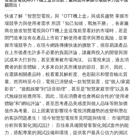
智慧型電視與OTT機上盒百百款，廠商如何掌握市場競爭力從中脫
穎而出！
快速了解『智慧型電視』與『OTT機上盒』與成長趨勢 掌握市
場競爭力與使用者需求 所謂『知己知彼，戰無不勝』，各家廠
商在搶攻智慧電視與OTT機上盒這塊前景看好的市場時，若是
閉門造車沒有在產品上市前了解使用者需求與潛在風險，並掌
握市場競爭力，在現今網路傳播快速的擴散下，很容易讓產品
在上市後產生許多不必要的負面評論，讓廠商投入的開發與測
試成本大打折扣，甚至逐漸被市場淘汰。 以電視來說，過去消
費者的影音體驗，大多來自於其所播放的節目、影片。因此，
在選購相關產品時，較看重其解析度、色彩顯示和聲音輸出質
量。然而時至今日，電視已演變成一款智慧裝置，從”個人/家庭
影音”、”遊戲娛樂”到”語音助理”，甚至是”智慧家庭管理”以及各
式無線技術應用等。因此，現在消費者也會將綜合性的”使用者
體驗”和”網站評論”，甚至思考產品美感度與個人品味等附加價
值作為考量。以上因素皆影響現今電視消費趨勢的改變和潛在
的客訴問題產生！ 現今智慧型電視常見問題與情境： 市場問題
分析與客製化測試設計： 百佳泰具備開發客製化測試套件的能
力，搭配專業的測試設備和環境，提供客戶最具公信力的測試