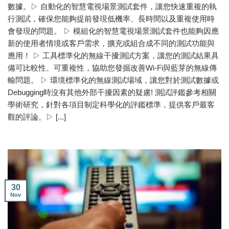
數據。▷ 自動化的智慧電視場景測試套件，讓您快速重複的執
行測試，確保您能夠提前發現低機率、長時間以及重複使用時
會發現的問題。 ▷ 模組化的智慧電視場景測試套件也能夠因應
新的使用者情境或客戶需求，擴充或組合成不同的測試功能與
應用！ ▷ 工具標準化的無線干擾測試方案，讓您的測試結果具
備可比較性、可重複性，協助您發掘改善Wi-Fi與藍芽的無線傳
輸問題。 ▷ 環境標準化的無線測試場域，讓您對於測試數據或
Debugging時沒有其他外部干擾因素的疑慮! 測試評鑑參考相關
學術研究，針對各項目制定科學化的評鑑標準，提供客戶最客
觀的評論。▷ [...]
30
Nov