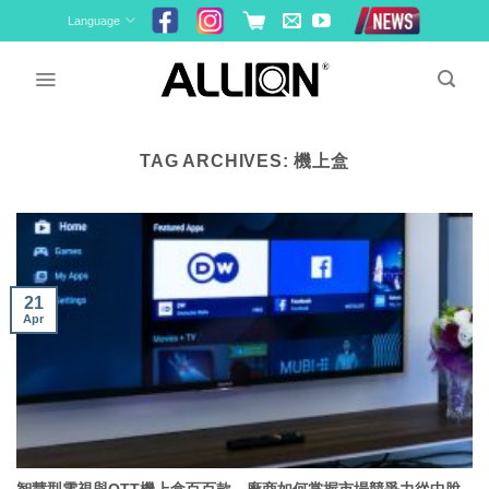
Skip
Language
to
content
TAG ARCHIVES:
機上盒
21
Apr