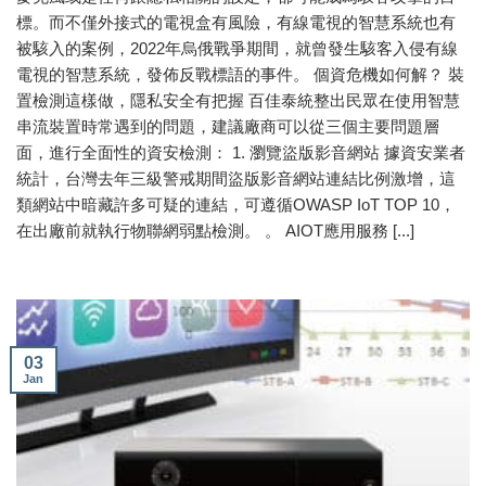
標。而不僅外接式的電視盒有風險，有線電視的智慧系統也有
被駭入的案例，2022年烏俄戰爭期間，就曾發生駭客入侵有線
電視的智慧系統，發佈反戰標語的事件。 個資危機如何解？ 裝
置檢測這樣做，隱私安全有把握 百佳泰統整出民眾在使用智慧
串流裝置時常遇到的問題，建議廠商可以從三個主要問題層
面，進行全面性的資安檢測： 1. 瀏覽盜版影音網站 據資安業者
統計，台灣去年三級警戒期間盜版影音網站連結比例激增，這
類網站中暗藏許多可疑的連結，可遵循OWASP IoT TOP 10，
在出廠前就執行物聯網弱點檢測。 。 AIOT應用服務 [...]
03
Jan