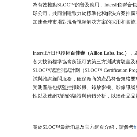
為有效推動SLOC™的普及應用，Intersil也聯合包括S
球公司，共同創建致力於標準化和解決方案推廣
加速全球市場對混合視頻解決方案的採用和實施
Intersil近日也授權
百佳泰（Allion Labs, Inc.）
，
各大技術標準協會所認可的第三方測試實驗室及
SLOC™認證測試計劃（SLOC™ Certificati
試與諮詢顧問服務，確保廠商的產品符合規格要
受測產品包括監控攝影機、錄放影機、影像訊號
性以及連網功能的驗證與偵錯分析，以臻產品品
關於SLOC™最新消息及官方網頁介紹，請參考
h