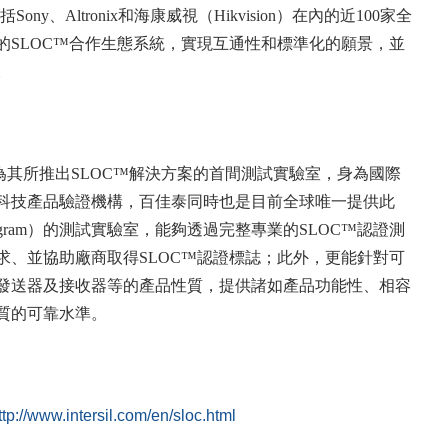
ony、Altronix和海康威視（Hikvision）在內的近100家全
的SLOC™合作生態系統，實現互通性和標準化的願景，並
。
為其所推出SLOC™解決方案的首間測試實驗室，身為國際
科技產品驗證機構，百佳泰同時也是目前全球唯一提供此
on Program）的測試實驗室，能夠透過完整專業的SLOC™認證測
求、並協助廠商取得SLOC™認證標誌；此外，更能針對可
發送器及接收器等的產品性質，提供諸如產品功能性、相容
質的可靠水準。
ttp://www.intersil.com/en/sloc.html