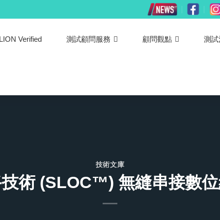
LION Verified
測試顧問服務
顧問觀點
測試
技術文庫
技術 (SLOC™) 無縫串接數