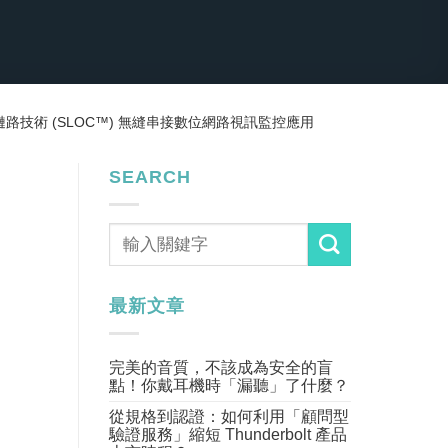
路技術 (SLOC™) 無縫串接數位網路視訊監控應用
SEARCH
最新文章
完美的音質，不該成為安全的盲
點！你戴耳機時「漏聽」了什麼？
從規格到認證：如何利用「顧問型
驗證服務」縮短 Thunderbolt 產品