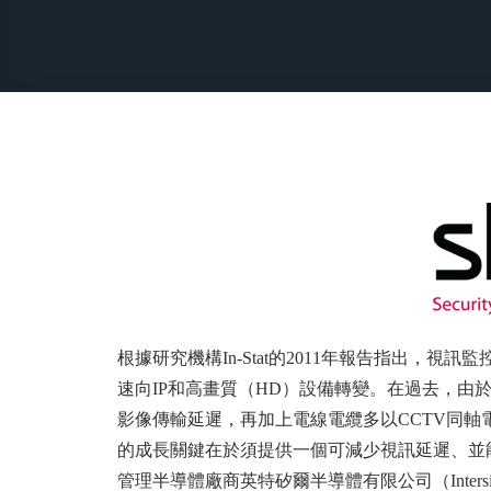
根據研究機構In-Stat的2011年報告指出，視
速向IP和高畫質（HD）設備轉變。在過去，由
影像傳輸延遲，再加上電線電纜多以CCTV同軸
的成長關鍵在於須提供一個可減少視訊延遲、並
管理半導體廠商英特矽爾半導體有限公司（Intersil Co