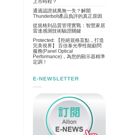
上市時程？
通過認證就萬無一失？解開
Thunderbolt產品負評的真正原因
從規格到品質管理實戰：智慧家居
雷達感測技術驗證關鍵
Protected: 【拒絕規格盲點，打造
完美視界】 百佳泰光學性能顧問
服務(Panel Optical
Performance)，為您的顯示器精準
定調！
E-NEWSLETTER