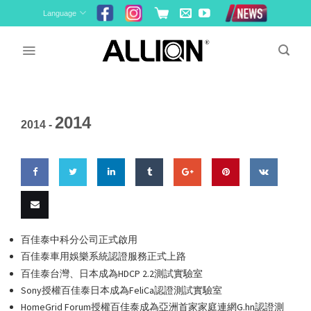
Skip
Language
to
content
2014
2014 -
Share
Share
Share
Share
Share
Pin
Share
on
on
on
on
on
this
on VK
Email
百佳泰中科分公司正式啟用
Facebook
Twitter
LinkedIn
Tumblr
Google
百佳泰車用娛樂系統認證服務正式上路
this
百佳泰台灣、日本成為HDCP 2.2測試實驗室
Plus
Sony授權百佳泰日本成為FeliCa認證測試實驗室
HomeGrid Forum授權百佳泰成為亞洲首家家庭連網G.hn認證測