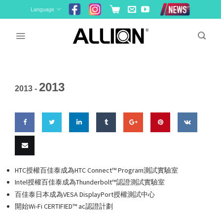
Skip
Language
to
content
2013
2013 -
Share
Share
Share
Share
Share
Pin
Share
on
on
on
on
on
this
on VK
Email
HTC授權百佳泰成為HTC Connect™ Program測試實驗室
Facebook
Twitter
LinkedIn
Tumblr
Google
Intel授權百佳泰成為Thunderbolt™認證測試實驗室
this
百佳泰日本成為VESA DisplayPort授權測試中心
Plus
開始Wi-Fi CERTIFIED™ ac認證計劃