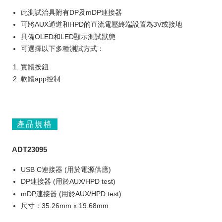
此測試治具附有DP及mDP連接器
可將AUX通道和HPD的直流電壓終端設置為3V或接地
具備OLED和LED顯示測試狀態
可選擇以下多種測試方式：
實體按鈕
軟體app控制
產品規格
ADT23095
USB C連接器 (用於電源供應)
DP連接器 (用於AUX/HPD test)
mDP連接器 (用於AUX/HPD test)
尺寸：35.26mm x 19.68mm