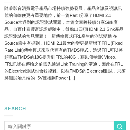
隨著影音消費電子產品市場持續強勢發展，產品音訊及視訊訊
號的傳輸便更占重要地位，前一篇Part I分享了HDMI 2.1
Source常遇到的認證測試問題，本篇文章將接續分享Sink產
品，自百佳泰豐富認證經驗中，盤點出四項HDMI 2.1 Sink產品
認證測試的常見問題！ 新傳輸模式FRL產生的測試變動 在
Source篇中有提到，HDMI 2.1最大的變更是新增了FRL (Fixed
Rate Link)傳輸模式來取代舊有的TMDS模式，透過FRL可以將
頻寬由TMDS的18G提升到FRL的48G，藉以傳輸8K Video。
FRL訊號在傳輸之前需先通過Link Training的溝通，因此在FRL
的Electrical測試也會較複雜。以往TMDS的Electrical測試，只須
將測試治具端的+5V連接到Power [...]
SEARCH